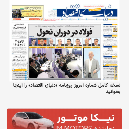
نسخه کامل شماره امروز روزنامه «دنیای‌ اقتصاد» را اینجا
بخوانید