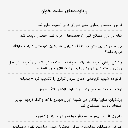
پربازدیدهای سایت خوان
فارس: محسن رضایی دبیر شورای عالی امنیت ملی شد
زلزله در بازار مسکن تهران/ قیمت‌ها ۲ برابر شد، خریدار ناپدید شد
چرا مصر در پیوستن به ائتلاف دریایی به رهبری عربستان علیه انصارالله
تردید دارد؟
واکنش ارتش آمریکا به پرتاب موشک بالستیک کره شمالی/ آمریکا: در حال
رایزنی با متحدان درباره پرتاب موشک‌های اخیر هستیم
خانواده شهید لاریجانی ادعای سردار کوثری را تکذیب کرد +جزئیات
توئیت جدید محسن رضایی درباره بازشدن تنگه هرمز
پزشکیان: سایپا واگذار می شود/ ایران‌خودرو را که واگذار کردیم، وزیر
اقتصاد دولت استیضاح شد
ماجرای اقامت پسر محمدباقر ذوالقدر در خارج از کشور؟
اعتراض پرستاران بیمارستان فیاض بخش/ رئیس سازمان نظام پرستاری: