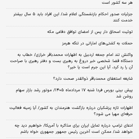
هر سه کشور است
جزئیات صدور احکام بازنشستگی اعلام شد/ این افراد باید ۵ سال بیشتر
خدمت کنند
توئیت اسحاق دار پس از امضای توافق دفاعی مکه
حملات به کشتی‌های اماراتی در تنگه هرمز
واکنش تند امام جمعه اردبیل به اظهارات محمدباقر خرازی/ خطاب به
دستگاه قضا: شخصی خبر دروغ به رهبری بست و دفتر رهبری با صراحت
آن را رد کرد، آیا این جرم است یا خیر؟
شایعه استعفای محمدباقر ذوالقدر صحت دارد؟
پیش بینی بورس فردا شنبه ۱۷ مردادماه ۱۴۰۵/ موتور رشد بازار سهام
روشن شد
اظهارات تازه پزشکیان درباره بازگشت هنرمندان به کشور/ آیا زمینه فعالیت
حرفه‌ای مهیا می شود؟
ادعای ترامپ درباره تمایل ایران برای مذاکره با آمریکا/ خواهیم دید چه
خواهد شد/ ممکن است آخرین رئیس‌ جمهور جمهوری خواه باشم