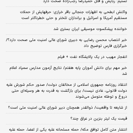
تسنیم: ربایش و قتل حمیدرضا رجب‌زاده صحت دارد
واکنش ابطحی به اظهارات جنجالی باقر خرازی؛ حرفهایش از حملات
مستقیم آمریکا و اسرائیل و براندازان تلختر و حتی خطرناکتر است
خواننده پیشکسوت موسیقی ایران بستری شد
خبر انتصاب محسن رضایی به دبیری شورای عالی امنیت ملی صحت دارد؟/
خبرگزاری فارس توضیح داد
انفجار مهیب در یک پالایشگاه نفت + فیلم
خبر مهم برای دانش آموزان پایه هفتم/ نتایج آزمون مدارس سمپاد اعلام
شد
انتقاد روزنامه جمهوری اسلامی از مخالفان دولت/ صدور حکم شورش علیه
دولت قانونی، عادی نیست/ برای بازگشت به قدرت به هر وسیله‌ای حتی
دروغ و توطئه متوسل می‌شوند
از شایعه تا واقعیت/ ذوالقدر همچنان دبیر شورای ‌عالی امنیت ملی است؟
قیمت یک لیتر بنزین در عراق چند؟
انتشار متن کامل توافق مکه/ حمله مسلحانه علیه یکی از اعضا، حمله علیه