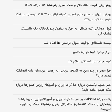
پیش‌بینی قیمت طلا، دلار و سکه امروز پنجشنبه ۱۵ مرداد ۱۴۰۵
رویترز: ایران و عمان برای تعیین تعرفه ترانزیت ۳ تا ۷ درصدی در تنگه
هرمز مذاکره می‌کنند
غول موشکی کره شمالی به حرکت درآمد/ پیونگ‌یانگ یک بالستیک
شلیک کرد
لیست بلندبالای توقیف اموال تراستی ها اعلام شد
موج جدید گرما در راه کشور
شرط جدید بازنشستگی اعلام شد
چرا مصر در پیوستن به ائتلاف دریایی به رهبری عربستان علیه انصارالله
تردید دارد؟
خبر جدید پاکستان درباره مذاکرات ایران و آمریکا/ رایزنی کشورها درباره
تنگه هرمز ادامه دارد؟
پشت پرده اختلافات بر سر مذاکرات ایران و آمریکا/رجایی: می‌خواهند
پزشکیان را خسته کنند/هیچ مذاکره‌ای بدون پشتوانه جنگ به نتیجه
نمی‌رسد