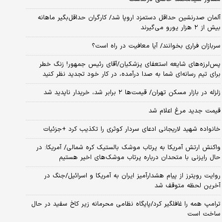
آلمان صدرنشین حداقل دستمزد اروپا شد/ کارگران حداقل‌بگیر ماهانه
بیش از ۲ هزار یورو می‌گیرند
سربازان فراری بخوانند/ آیا معافیت در راه است؟
پس‌لرزه‌های شایعه استعفای پزشکیان/آقای رئیس جمهور! زنگ خطر
برای تیم رسانه‌ای شما به صدا درآمده، در کار خود تجدید نظر کنید
زلزله در بازار مسکن تهران/ قیمت‌ها ۲ برابر شد، خریدار ناپدید شد
قیمت جدید مرغ اعلام شد
خانواده شهید لاریجانی ادعای سردار کوثری را تکذیب کرد +جزئیات
واکنش ارتش آمریکا به پرتاب موشک بالستیک کره شمالی/ آمریکا: در
حال رایزنی با متحدان درباره پرتاب موشک‌های اخیر هستیم
روایت رویترز از پیام هشدارآمیز ایران به آمریکا و اسرائیل/جنگ در
آخرین لحظه متوقف شد
ترامپ همه را غافلگیر کرد/پایگاه نظامی محرمانه زیر کاخ سفید در حال
ساخت است