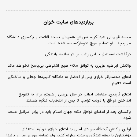
پربازدیدهای سایت خوان
محمد قوچانی: عبدالکریم سروش همچنان نسخه قناعت و پاکسازی دانشگاه
می‌پیچد | او تسلیم موج نئومارکسیسم شده است
درگذشت اسماعیل بابایی راغب بر اثر سانحه رانندگی
واکنش ابراهیم عزیزی به توافق مکه/ هیچ اشتباهی بی‌پاسخ نخواهد ماند
ادعای محمدباقر خرازی پس از احضار به دادگاه؛ کلیپ‌ها جعلی و ساختگی
است +فیلم
ادعای گاردین: مقامات ایرانی در حال بررسی راهبردی برای به تعویق
انداختن توافق با دولت ترامپ تا پس از انتخابات کنگره هستند
پاکستان بعد از امضای توافق مکه: جهان اسلام باید در برابر اسرائیل متحد
شود
اولین واکنش آیت‌الله جوادی آملی به ادعای خرازی درباره استعفای
پزشکیان/ با برهم‌زنندگان وحدت مبارزه کنید، ولو عمامه من بر سر او باشد!