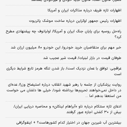
معیار، قانون است، قانون نباید خودی و غیرخودی بشناسد
اظهارات تازه ظریف درباره مذاکرات ایران و آمریکا
اظهارات رئیس جمهور اوکراین درباره ساخت موشک پاتریوت
راه‌حل روسیه برای پایان جنگ ایران و آمریکا/ اولیانوف چه پیشنهادی مطرح
کرد؟
خبر مهم برای متقاضیان خرید خودرو/ این خودرو ۸۰ میلیون ارزان شد
طوفان قیمت در بازار لبنیات/ قیمت شیر عجیب شد
عراقچی: توافق با عمان نزدیک است/ باز شدن تنگه هرمز تابع شرایط دیگری
است
روایت پزشکیان از جلسه با رهبر شهید انقلاب درباره استیضاح وزرا/ عده‌ای
در داخل نمی‌خواهند تحریم‌ها برداشته شود/ خیلی ها دلشان می خواست
من استعفا بدهم اما ...
ادعای تازه سنتکام درباره ناو «آبراهام لینکلن» و محاصره دریایی ایران/
بیش از ۳۰ کشتی اجازه عبور گرفتند
بیشترین آب شیرین جهان در اختیار کدام کشورهاست؟ + اینفوگرافی