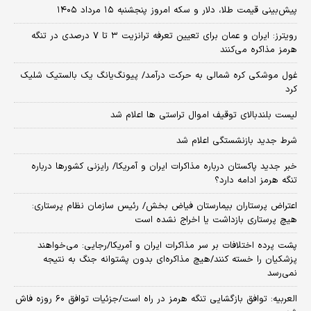
پیش‌بینی قیمت طلا، دلار و سکه امروز پنجشنبه ۱۵ مرداد ۱۴۰۵
رویترز: ایران و عمان برای تعیین تعرفه ترانزیت ۳ تا ۷ درصدی در تنگه
هرمز مذاکره می‌کنند
غول موشکی کره شمالی به حرکت درآمد/ پیونگ‌یانگ یک بالستیک شلیک
کرد
لیست بلندبالای توقیف اموال تراستی ها اعلام شد
شرط جدید بازنشستگی اعلام شد
خبر جدید پاکستان درباره مذاکرات ایران و آمریکا/ رایزنی کشورها درباره
تنگه هرمز ادامه دارد؟
اعتراض پرستاران بیمارستان فیاض بخش/ رئیس سازمان نظام پرستاری:
هیچ پرستاری بازداشت یا اخراج نشده است
پشت پرده اختلافات بر سر مذاکرات ایران و آمریکا/رجایی: می‌خواهند
پزشکیان را خسته کنند/هیچ مذاکره‌ای بدون پشتوانه جنگ به نتیجه
نمی‌رسد
العربیه: توافق بازگشایی تنگه هرمز در راه است/جزئیات توافق ۶۰ روزه فاش