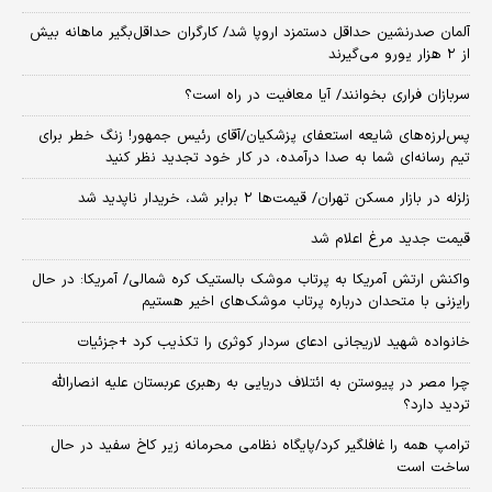
آلمان صدرنشین حداقل دستمزد اروپا شد/ کارگران حداقل‌بگیر ماهانه بیش
از ۲ هزار یورو می‌گیرند
سربازان فراری بخوانند/ آیا معافیت در راه است؟
پس‌لرزه‌های شایعه استعفای پزشکیان/آقای رئیس جمهور! زنگ خطر برای
تیم رسانه‌ای شما به صدا درآمده، در کار خود تجدید نظر کنید
زلزله در بازار مسکن تهران/ قیمت‌ها ۲ برابر شد، خریدار ناپدید شد
قیمت جدید مرغ اعلام شد
واکنش ارتش آمریکا به پرتاب موشک بالستیک کره شمالی/ آمریکا: در حال
رایزنی با متحدان درباره پرتاب موشک‌های اخیر هستیم
خانواده شهید لاریجانی ادعای سردار کوثری را تکذیب کرد +جزئیات
چرا مصر در پیوستن به ائتلاف دریایی به رهبری عربستان علیه انصارالله
تردید دارد؟
ترامپ همه را غافلگیر کرد/پایگاه نظامی محرمانه زیر کاخ سفید در حال
ساخت است