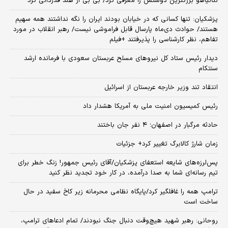
نتانیاهو بزرگترین دوستش را معرفی کرد/ بی بی از هند قدردانی کرد
پزشکیان: تنها کسانی که در خیابان بودند ایران را نگه نداشتند همه سهیم
هستند/ حوادث دی‌ماه پارسال قابل فراموشی نیست/ رهبر انقلاب در مورد
تفاهم، نظر کارشناسی را پذیرفتند +فیلم
دیدار رئیس ستاد کل نیروهای مسلح عربستان سعودی با فرمانده ارشد
سنتکام
انتقاد تند وزیر خارجه عربستان از اسرائیل
رئیس کمیسیون امنیت ملی به آمریکا هشدار داد
حادثه مرگبار در اصفهان؛ ۴ نفر جان باختند
زمان شارژ کالابرگ تغییر کرد+ جزئیات
پس‌لرزه‌های شایعه استعفای پزشکیان/آقای رئیس جمهور! زنگ خطر برای
تیم رسانه‌ای شما به صدا درآمده، در کار خود تجدید نظر کنید
ترامپ همه را غافلگیر کرد/پایگاه نظامی محرمانه زیر کاخ سفید در حال
ساخت است
روحانی: رهبر شهید هیچ‌وقت دنبال جنگ نبودند/ تمام ادعاهای ترامپ،