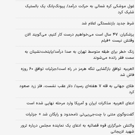
غول موشکی کره شمالی به حرکت درآمد/ پیونگ‌یانگ یک بالستیک
شلیک کرد
شرط جدید بازنشستگی اعلام شد
پزشکیان: ۴۷ سال است می‌خواهیم درست کار کنیم، می‌گویند الان
وقتش نیست +فیلم
زنگ خطر برای طبقه متوسط تهران به صدا درآمد/پایتخت‌نشینان به
سمت فقر رانده می‌شوند
العربیه: توافق بازگشایی تنگه هرمز در راه است/جزئیات توافق ۶۰ روزه
فاش شد
طلای جهانی به قله ۷ هفته‌ای رسید/ دلار عقب نشست، فلز زرد صعود
کرد
ادعای العربیه: مذاکرات ایران و آمریکا وارد مرحله نهایی شده است
گفت‌وگوی متنی با چت‌جی‌پی‌تی نامحدود و رایگان شد + جزئیات
واکنش خبرگزاری قوه قضائیه به ادعای یک نماینده مجلس درباره ترور
شهید لاریجانی