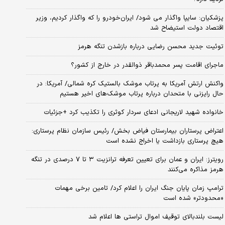
پزشکیان: سایپا واگذار می شود/ ایران‌خودرو را که واگذار کردیم، وزیر
اقتصاد دولت استیضاح شد
توئیت جدید محسن رضایی درباره بازشدن تنگه هرمز
ماجرای اقامت پسر محمدباقر ذوالقدر در خارج از کشور؟
واکنش ارتش آمریکا به پرتاب موشک بالستیک کره شمالی/ آمریکا: در
حال رایزنی با متحدان درباره پرتاب موشک‌های اخیر هستیم
خانواده شهید لاریجانی ادعای سردار کوثری را تکذیب کرد +جزئیات
اعتراض پرستاران بیمارستان فیاض بخش/ رئیس سازمان نظام پرستاری:
هیچ پرستاری بازداشت یا اخراج نشده است
رویترز: ایران و عمان برای تعیین تعرفه ترانزیت ۳ تا ۷ درصدی در تنگه
هرمز مذاکره می‌کنند
ترامپ زمان پایان جنگ ایران را اعلام کرد/ تامین برخی مهمات
«محدودتر» شده است
لیست بلندبالای توقیف اموال تراستی ها اعلام شد