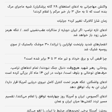
واکنش مهاجرانی به ادعای استعفای ۲۸ گانه پزشکیان/ شبیه ماجرای مرگ
بنده است که تا به حال ۳ بار خبر مرگم را اعلام کردند!
زمان شارژ کالابرگ تغییر کرد+ جزئیات
ادعای تازه ترامپ: اگر ایران دوباره از مذاکرات عقب‌نشینی کنند.../ تنگه هرمز
خیلی زود باز خواهد شد
انفجارهای شدید پایتخت اوکراین را لرزاند/ ۳۰ موشک بالستیک از سوی
روسیه شلیک شد
چرا قبض آب و برق خرداد و تیر ماه ۳ تا ۴ برابر شده است؟
روحانی: رهبر شهید هیچ‌وقت دنبال جنگ نبودند/ تمام ادعاهای ترامپ،
حرف‌های توخالی و بلوف است/ دولت در این ۱۴ ماه کار بزرگی کرده است
ادعای واشنگتن: تنگه هرمز تحت کنترل کامل نیروی دریایی آمریکا قرار دارد/
ایران تن به یک توافق دهد
ادعای آکسیوس: ایران و آمریکا روز چهارشنبه توافق را اعلام می‌کنند/ تقسیم
مسیر تردد کشتی‌ها میان ایران و عمان
رویترز: آمریکا برخی تحریم‌های مرتبط با ایران را لغو می‌کند