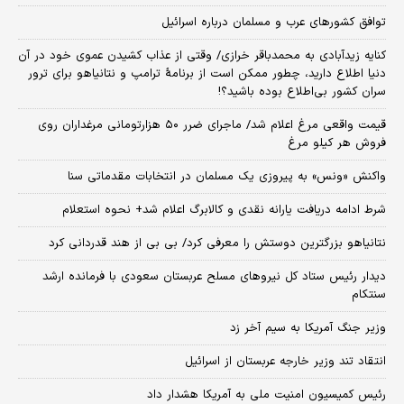
توافق کشورهای عرب و مسلمان درباره اسرائیل
کنایه زیدآبادی به محمدباقر خرازی/ وقتی از عذاب کشیدن عموی خود در آن
دنیا اطلاع دارید، چطور ممکن است از برنامهٔ ترامپ و نتانیاهو برای ترور
سران کشور بی‌اطلاع بوده باشید؟!
قیمت واقعی مرغ اعلام شد/ ماجرای ضرر ۵۰ هزارتومانی مرغداران روی
فروش هر کیلو مرغ
واکنش «ونس» به پیروزی یک مسلمان در انتخابات مقدماتی سنا
شرط ادامه دریافت یارانه نقدی و کالابرگ اعلام شد+ نحوه استعلام
نتانیاهو بزرگترین دوستش را معرفی کرد/ بی بی از هند قدردانی کرد
دیدار رئیس ستاد کل نیروهای مسلح عربستان سعودی با فرمانده ارشد
سنتکام
وزیر جنگ آمریکا به سیم آخر زد
انتقاد تند وزیر خارجه عربستان از اسرائیل
رئیس کمیسیون امنیت ملی به آمریکا هشدار داد