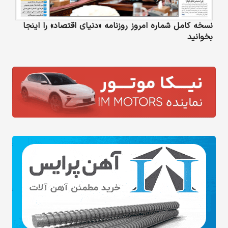
نسخه کامل شماره امروز روزنامه «دنیای‌ اقتصاد» را اینجا
بخوانید