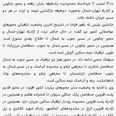
۲۱:۰۰ امشب ۹ خردادماه محدودیت یک‌طرفه پایان یافته و محور چالوس
و آزادراه تهران–شمال به‌صورت دوطرفه بازگشایی شوند و تردد در هر دو
مسیر جریان داشته باشد.
جانشین پلیس راه راهور فراجا در تشریح آخرین وضعیت ترافیکی محورهای
مواصلاتی کشور نیز گفت: در حال حاضر تردد از آزادراه تهران–شمال و
محور چالوس در مسیر جنوب به شمال تا اطلاع بعدی ممنوع است.
همچنین در محور چالوس در مسیر شمال به جنوب، حدفاصل مرزن‌آباد تا
طویر، ترافیک نیمه سنگین گزارش شده است.
سرهنگ محبی ادامه داد: در محور هراز نیز ترافیک در مسیر جنوب به شمال
حدفاصل شاه‌زید تا سه‌راهی چلاو و محدوده آب‌اسک و در مسیر شمال به
جنوب حدفاصل نارنجستان تا سه‌راهی چلاو و محدوده‌های وانا،
شاهاندشت، رینه و آب‌اسک نیمه سنگین است.
وی با اشاره به وضعیت سایر محورهای پرتردد کشور افزود: در محور قدیم
رشت–قزوین حدفاصل پارک جنگلی سراوان تا امامزاده هاشم و همچنین در
آزادراه رشت–قزوین محدوده رودبار ترافیک سنگین جریان دارد. همچنین در
آزادراه قزوین–کرج در محدوده‌های کمالشهر، پایانه شهید کلانتری و پل
کلاک و در آزادراه کرج–قزوین محدوده پل کلاک نیز ترافیک سنگین گزارش