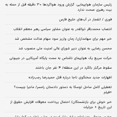
زئیس سازمان هواپیمایی: گزارش ورود هواگردها ٣٠ دقیقه قبل از حمله به
بیت رهبری صحت ندارد
فوری / انفجار در آب‌های خلیج فارس
انتصاب محمدباقر ذوالقدر به عنوان مشاور سیاسی رهبر معظم انقلاب
خبر مهم برای سهامداران/ زمان واریز سود سهام عدالت مشخص شد
محسن رضایی به عنوان دبیر شورای عالی امنیت ملی منصوب شد
حرکت سریع یک هواپیمای ناشناس به سمت پایگاه آمریکایی در جیبوتی
سقوط مرگبار بالگرد در این منطقه/ ۴ نفر جان باختند
اظهارات جدید سخنگوی ناجا درباره قتل حمیدرضا رجب‌زاده
تعطیلی کامل ساحل توسکا به دستور دادستان رامسر/ ماجرا چیست؟
+فیلم
خبر خوش برای بازنشستگان/ احتمال پرداخت معوقات افزایش حقوق از
این تاریخ + جزئیات