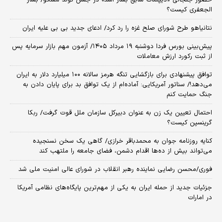
حضور جنجالی «دیپلمات سابق بشار اسد» در جشن تولد مسکو/ بشار
الجعفری کیست؟
نتانیاهو طرح شورای صلح غزه را رد کرد/ ادعای جدید بی بی علیه ایران
​پیش‌بینی بورس فردا دوشنبه ۱۹ مرداد ۱۴۰۵/ آزمون مهم بازار سرمایه پس
از ثبت رکورد ارزش معاملات
توافق پیشنهادی برای بازگشایی تنگه هرمز سالانه ۱۰۰ میلیارد دلار به ایران
می‌دهد!/ سناتور آمریکایی: آماده‌ام از یک توافق بد برای پایان دادن به
جنگ حمایت کنم
احتمال تعیین یک زن به عنوان دبیرکل سازمان ملل قوت گرفت/ ربکا
گرینسپن کیست؟
کنایه روزنامه جوان به محمدباقر خرازی/ گاهی یک سخن نسنجیده
می‌تواند بیش از ده‌ها اقدام دشمن، فضای جامعه را ملتهب کند
فوری/محسن رضایی نماینده رهبر انقلاب در شورای عالی امنیت ملی شد
جزئیات جدید از حمله ایران به یکی از مهم‌ترین پایگاه‌های نظامی آمریکا
در امارات