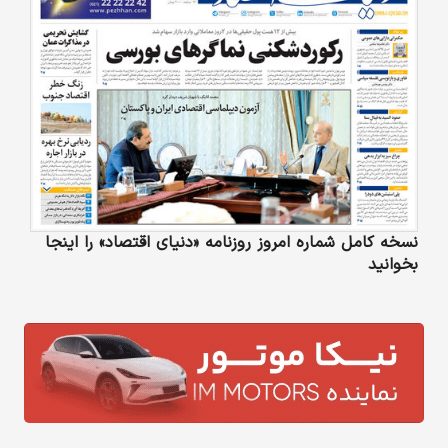
نسخه کامل شماره امروز روزنامه «دنیای‌ اقتصاد» را اینجا
بخوانید