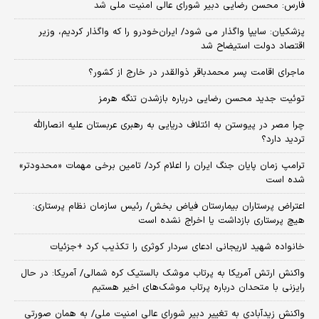
فارس: محسن رضایی دبیر شورای عالی امنیت ملی شد
پزشکیان: سایپا واگذار می شود/ ایران‌خودرو را که واگذار کردیم، وزیر
اقتصاد دولت استیضاح شد
ماجرای اقامت پسر محمدباقر ذوالقدر در خارج از کشور؟
توئیت جدید محسن رضایی درباره بازشدن تنگه هرمز
چرا مصر در پیوستن به ائتلاف دریایی به رهبری عربستان علیه انصارالله
تردید دارد؟
ترامپ زمان پایان جنگ ایران را اعلام کرد/ تامین برخی مهمات «محدودتر»
شده است
اعتراض پرستاران بیمارستان فیاض بخش/ رئیس سازمان نظام پرستاری:
هیچ پرستاری بازداشت یا اخراج نشده است
خانواده شهید لاریجانی ادعای سردار کوثری را تکذیب کرد +جزئیات
واکنش ارتش آمریکا به پرتاب موشک بالستیک کره شمالی/ آمریکا: در حال
رایزنی با متحدان درباره پرتاب موشک‌های اخیر هستیم
واکنش زیدآبادی به تغییر دبیر شورای عالی امنیت ملی/ به همان صورتی