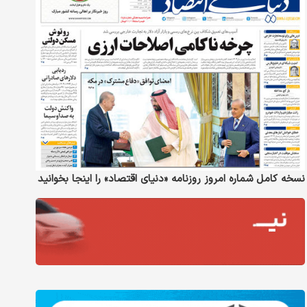
نسخه کامل شماره امروز روزنامه «دنیای‌ اقتصاد» را اینجا بخوانید