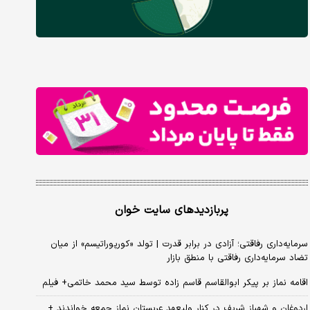
پربازدیدهای سایت خوان
سرمایه‌داری رفاقتی؛ آزادی در برابر قدرت | تولد «کورپوراتیسم» از میان
تضاد سرمایه‌داری رفاقتی با منطق بازار
اقامه نماز بر پیکر ابوالقاسم قاسم زاده توسط سید محمد خاتمی+ فیلم
اردوغان و شهباز شریف در کنار ولیعهد عربستان نماز جمعه خواندند +