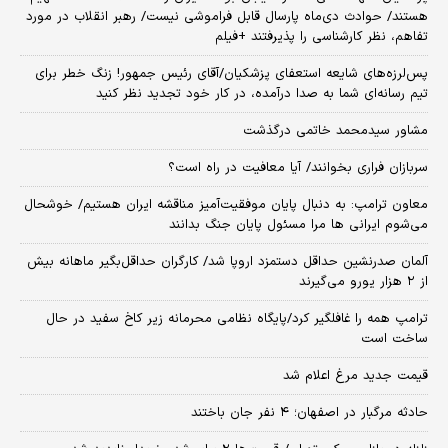
هستند/ حوادث دی‌ماه پارسال قابل فراموشی نیست/ رهبر انقلاب در مورد
تفاهم، نظر کارشناسی را پذیرفتند +فیلم
پس‌لرزه‌های شایعه استعفای پزشکیان/آقای رئیس جمهور! زنگ خطر برای
تیم رسانه‌ای شما به صدا درآمده، در کار خود تجدید نظر کنید
مشاور سیدمحمد خاتمی درگذشت
سربازان فراری بخوانند/ آیا معافیت در راه است؟
معاون ترامپ: به دنبال پایان موفقیت‌آمیز مناقشه ایران هستیم/ خوشحال
می‌شوم ایرانی ها مرا مسئول پایان جنگ بدانند
آلمان صدرنشین حداقل دستمزد اروپا شد/ کارگران حداقل‌بگیر ماهانه بیش
از ۲ هزار یورو می‌گیرند
ترامپ همه را غافلگیر کرد/پایگاه نظامی محرمانه زیر کاخ سفید در حال
ساخت است
قیمت جدید مرغ اعلام شد
حادثه مرگبار در اصفهان؛ ۴ نفر جان باختند