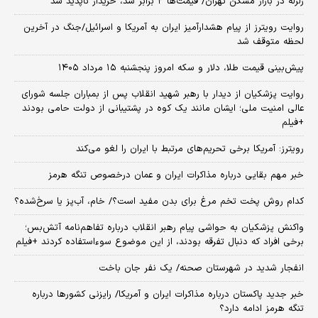
زلزله در بازار مسکن تهران/ قیمت‌ها ۲ برابر شد، خریدار ناپدید شد
روایت رویترز از پیام هشدارآمیز ایران به آمریکا و اسرائیل/جنگ در آخرین
لحظه متوقف شد
پیش‌بینی قیمت طلا، دلار و سکه امروز پنجشنبه ۱۵ مرداد ۱۴۰۵
روایت پزشکیان از دیدار با رهبر شهید انقلاب پس از بمباران جلسه شورای
عالی امنیت ملی؛ ایشان مانند یک کوه در پشتیبانی از دولت حامی بودند
+فیلم
رویترز: آمریکا برخی تحریم‌های مرتبط با ایران را لغو می‌کند
خبر مهم بقایی درباره مذاکرات ایران و عمان درخصوص تنگه هرمز
کدام روش پخت تخم مرغ برای بدن مفید است؟/ خام، آب‌پز یا سرخ‌شده؟
واکنش پزشکیان به حواشی پیام رهبر انقلاب درباره تفاهم‌نامه آتش‌بس؛
برخی افراد که دنبال تفرقه بودند، از این موضوع سوءاستفاده کردند +فیلم
انفجار شدید در شهرستان صحنه/ یک نفر جان باخت
خبر جدید پاکستان درباره مذاکرات ایران و آمریکا/ رایزنی کشورها درباره
تنگه هرمز ادامه دارد؟