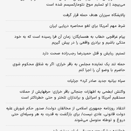
می‌پیچد | او تسلیم موج نئومارکسیسم شده است
پالایشگاه سیزران هدف حمله قرار گرفت
شرط مهم آمریکا برای لغو محاصره دریایی ایران
پیام عراقچی خطاب به همسایگان؛ زمان آن فرا رسیده است که به خود
متکی باشیم و برادری واقعی را در پیش گیریم
تسنیم: ربایش و قتل حمیدرضا رجب‌زاده صحت دارد
حمله تند یک نماینده مجلس به باقر خرازی: اگر به شلاق محکوم شوی
حاضرم با وضو آن را اجرا کنم
سپاه بیانیه جدید صادر کرد+ جزئیات
واکنش ابطحی به اظهارات جنجالی باقر خرازی؛ حرفهایش از حملات
مستقیم آمریکا و اسرائیل و براندازان تلختر و حتی خطرناکتر است
انتقاد روزنامه جمهوری اسلامی از مخالفان دولت/ صدور حکم شورش علیه
دولت قانونی، عادی نیست/ برای بازگشت به قدرت به هر وسیله‌ای حتی
دروغ و توطئه متوسل می‌شوند