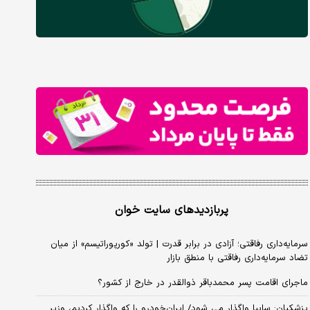
پربازدیدهای سایت خوان
سرمایه‌داری رفاقتی؛ آزادی در برابر قدرت | تولد «کورپوراتیسم» از میان
تضاد سرمایه‌داری رفاقتی با منطق بازار
ماجرای اقامت پسر محمدباقر ذوالقدر در خارج از کشور؟
پزشکیان: سایپا واگذار می شود/ ایران‌خودرو را که واگذار کردیم، وزیر