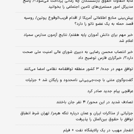
مابه التفاوت حقوق بازنشستگان چه زمانی پرداخت می‌شود؟/ پاسخ
مدیرکل امور مستمری‌های تامین اجتماعی را بخوانید
پیش‌بینی منابع اطلاعاتی آمریکا از اقدام قریب‌الوقوع پوتین/ روسیه
قصد حمله به یک عضو ناتو را دارد؟
خبر مهم برای دانش آموزان پایه هفتم/ نتایج آزمون مدارس سمپاد
اعلام شد
خبر انتصاب محسن رضایی به دبیری شورای عالی امنیت ملی صحت
دارد؟/ خبرگزاری فارس توضیح داد
توافق مهم در جده/ ۳ کشور منطقه توافقنامه نظامی امضا می‌کنند
گفت‌وگوی متنی با چت‌جی‌پی‌تی نامحدود و رایگان شد + جزئیات
عراقچی پیام جدید صادر کرد
تصادف شدید در این محور/ ۴ نفر جان باختند
جزئیاتی از مذاکرات ایران و عمان درباره تنگه هرمز/ تهران شرط انطباق
توافق با حقوق بین‌الملل را پذیرفت
انفجار مهیب در یک پالایشگاه نفت + فیلم