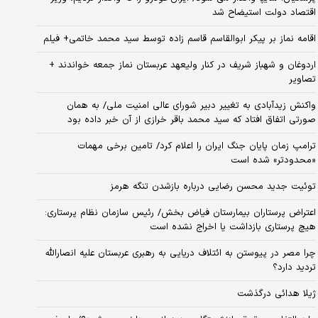
اقتصاد دولت استیضاح شد
اقامه نماز بر پیکر ابوالقاسم قاسم زاده توسط سید محمد خاتمی+ فیلم
اردوغان و شهباز شریف در کنار ولیعهد عربستان نماز جمعه خواندند +
تصاویر
واکنش زیدآبادی به تغییر دبیر شورای عالی امنیت ملی/ به همان
صورتی اتفاق افتاد که سید محمد باقر خرازی از آن خبر داده بود
ترامپ زمان پایان جنگ ایران را اعلام کرد/ تامین برخی مهمات
«محدودتر» شده است
توئیت جدید محسن رضایی درباره بازشدن تنگه هرمز
اعتراض پرستاران بیمارستان فیاض بخش/ رئیس سازمان نظام پرستاری:
هیچ پرستاری بازداشت یا اخراج نشده است
چرا مصر در پیوستن به ائتلاف دریایی به رهبری عربستان علیه انصارالله
تردید دارد؟
ژیلا هدائی درگذشت