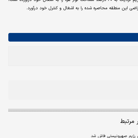
ر مرتبط
یتی رژیم صهیونیستی فاش شد