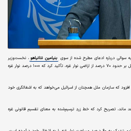
ه سوالی درباره ادعای مطرح شده از سوی
بنیامین نتانیاهو
، نخست‌وزیر
رژیم اشغالگر اسرائیل، مبنی بر قصد وی برای گسترش اشغالگری اسرائیل بر حدود ۷۰ درصد از اراضی نوار غزه، تأکید کرد که «۱۰۰ درصد نوار غزه
 افزود که سازمان ملل همچنان از اسرائیل می‌خواهد که به اشغالگری خود
 ماند، تصریح کرد که خط زردِ ترسیم‌شده به معنای تقسیم قانونی غزه
بنیامین نتانیاهو نخست وزیر رژیم صهیونیستی با ادعای اینکه این رژیم نزدیک به ۶۰ درصد مساحت نوار غزه را به اشغال خود درآورده است،