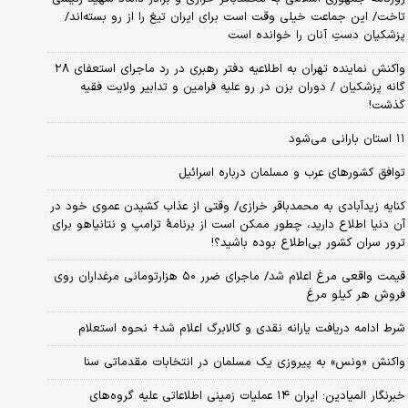
تاخت/ این جماعت خیلی وقت است برای ایران تیغ را از رو بسته‌اند/
پزشکیان دستِ آنان را خوانده است
واکنش نماینده تهران به اطلاعیه دفتر رهبری در رد ماجرای استعفای ۲۸
گانه پزشکیان / دوران بزن در رو علیه فرامین و تدابیر ولایت فقیه
گذشت!
۱۱ استان بارانی می‌شود
توافق کشورهای عرب و مسلمان درباره اسرائیل
کنایه زیدآبادی به محمدباقر خرازی/ وقتی از عذاب کشیدن عموی خود در
آن دنیا اطلاع دارید، چطور ممکن است از برنامهٔ ترامپ و نتانیاهو برای
ترور سران کشور بی‌اطلاع بوده باشید؟!
قیمت واقعی مرغ اعلام شد/ ماجرای ضرر ۵۰ هزارتومانی مرغداران روی
فروش هر کیلو مرغ
شرط ادامه دریافت یارانه نقدی و کالابرگ اعلام شد+ نحوه استعلام
واکنش «ونس» به پیروزی یک مسلمان در انتخابات مقدماتی سنا
خبرنگار المیادین: ایران ۱۴ عملیات زمینی اطلاعاتی علیه گروه‌های