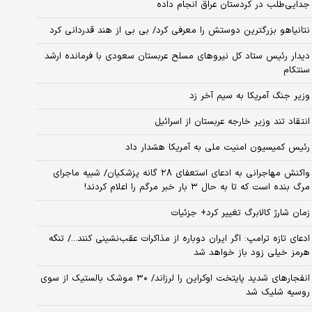
جدایی‌طلب در کردستان عراق انجام داده
نتانیاهو بزرگترین دوستش را معرفی کرد/ بی بی از هند قدردانی کرد
دیدار رئیس ستاد کل نیروهای مسلح عربستان سعودی با فرمانده ارشد
سنتکام
وزیر جنگ آمریکا به سیم آخر زد
انتقاد تند وزیر خارجه عربستان از اسرائیل
رئیس کمیسیون امنیت ملی به آمریکا هشدار داد
واکنش مهاجرانی به ادعای استعفای ۲۸ گانه پزشکیان/ شبیه ماجرای
مرگ بنده است که تا به حال ۳ بار خبر مرگم را اعلام کردند!
زمان شارژ کالابرگ تغییر کرد+ جزئیات
ادعای تازه ترامپ: اگر ایران دوباره از مذاکرات عقب‌نشینی کنند.../ تنگه
هرمز خیلی زود باز خواهد شد
انفجارهای شدید پایتخت اوکراین را لرزاند/ ۳۰ موشک بالستیک از سوی
روسیه شلیک شد