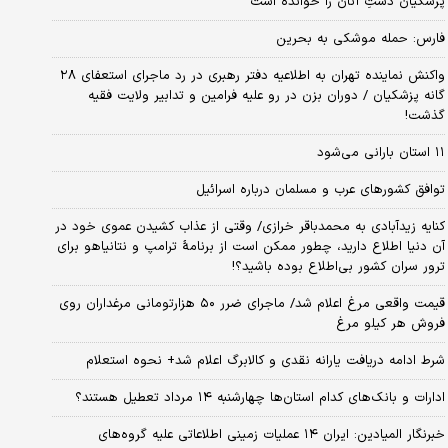
پزشکیان دستِ آنان را خوانده است
فارس: حمله موشکی به بحرین
واکنش نماینده تهران به اطلاعیه دفتر رهبری در رد ماجرای استعفای ۲۸
گانه پزشکیان / دوران بزن در رو علیه فرامین و تدابیر ولایت فقیه
گذشت!
۱۱ استان بارانی می‌شود
توافق کشورهای عرب و مسلمان درباره اسرائیل
کنایه زیدآبادی به محمدباقر خرازی/ وقتی از عذاب کشیدن عموی خود در
آن دنیا اطلاع دارید، چطور ممکن است از برنامهٔ ترامپ و نتانیاهو برای
ترور سران کشور بی‌اطلاع بوده باشید؟!
قیمت واقعی مرغ اعلام شد/ ماجرای ضرر ۵۰ هزارتومانی مرغداران روی
فروش هر کیلو مرغ
شرط ادامه دریافت یارانه نقدی و کالابرگ اعلام شد+ نحوه استعلام
ادارات و بانک‌های کدام استان‌ها چهارشنبه ۱۴ مرداد تعطیل هستند؟
خبرنگار المیادین: ایران ۱۴ عملیات زمینی اطلاعاتی علیه گروه‌های