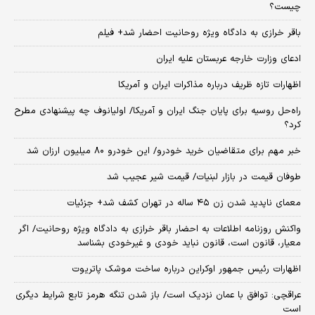
چیست؟
باقر خرازی به دادگاه ویژه روحانیت احضار شد+ فیلم
ادعای وزارت خارجه عربستان علیه ایران
اظهارات تازه ظریف درباره مذاکرات ایران و آمریکا
راه‌حل روسیه برای پایان جنگ ایران و آمریکا/ اولیانوف چه پیشنهادی مطرح
کرد؟
خبر مهم برای متقاضیان خرید خودرو/ این خودرو ۸۰ میلیون ارزان شد
طوفان قیمت در بازار لبنیات/ قیمت شیر عجیب شد
معمای ناپدید شدن زن ۴۵ ساله در تهران کشف شد+ جزئیات
واکنش روزنامه اطلاعات به احضار باقر خرازی به دادگاه ویژه روحانیت/ اگر
معیار، قانون است، قانون نباید خودی و غیرخودی بشناسد
اظهارات رئیس جمهور اوکراین درباره ساخت موشک پاتریوت
عراقچی: توافق با عمان نزدیک است/ باز شدن تنگه هرمز تابع شرایط دیگری
است