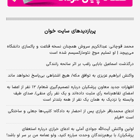
پربازدیدهای سایت خوان
محمد قوچانی: عبدالکریم سروش همچنان نسخه قناعت و پاکسازی دانشگاه
می‌پیچد | او تسلیم موج نئومارکسیسم شده است
درگذشت اسماعیل بابایی راغب بر اثر سانحه رانندگی
واکنش ابراهیم عزیزی به توافق مکه/ هیچ اشتباهی بی‌پاسخ نخواهد ماند
اظهارات جدید معاون پزشکیان درباره تصمیم‌گیری شعام/ ۱۲ نفر از اعضا به
امضای تفاهم‌نامه رأی مثبت داده‌اند و یک نفر رأی منفی/ صدای طیف
وابسته یا نزدیک به همان یک نفر از همه بلندتر است
ادعای محمدباقر خرازی پس از احضار به دادگاه؛ کلیپ‌ها جعلی و ساختگی
است +فیلم
اولین واکنش آیت‌الله جوادی آملی به ادعای خرازی درباره استعفای
پزشکیان/ با برهم‌زنندگان وحدت مبارزه کنید، ولو عمامه من بر سر او باشد!