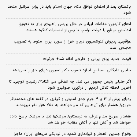
پاکستان بعد از امضای توافق مکه: جهان اسلام باید در برابر اسرائیل متحد
شود
ادعای گاردین: مقامات ایرانی در حال بررسی راهبردی برای به تعویق
انداختن توافق با دولت ترامپ تا پس از انتخابات کنگره هستند
عراقچی: پذیرش کنوانسیون دریای خرز از سوی ایران، منوط به تصویب
مجلس است
قیمت جدید برنج ایرانی و خارجی اعلام شد+ جزئیات
حاجی دلیگانی: مجلس اجازه تصویب کنوانسیون دریای خزر را نمی‌دهد
اگر جلیلی رئیس جمهور می شد، چه اتفاقی می افتاد؟/ رشیدی کوچی: تا
آخرین لحظه تلاش کردیم از درگیری جلوگیری شود
ردپای بیش از ۳ یا ۴ جرم جدی امنیتی و کیفری در گفته های محمدباقر
خرازی/ هشدار برای آن‌هایی که می‌خواهند به ۲۵۰ هزار نفر بپیوندند
هشدار صریح مقام عراقی به عربستان/ موشکها تنها با موشک پاسخ داده
خواهد شد و آتش تنها با آتش مقابله خواهد شد
وقوع چندین انفجار و تیراندازی شدید در نزدیکی مرز‌های ایران/ ماجرا