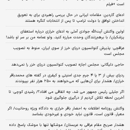
است +فیلم
ادعای گاردین: مقامات ایرانی در حال بررسی راهبردی برای به تعویق
انداختن توافق با دولت ترامپ تا پس از انتخابات کنگره هستند
اولین واکنش آیت‌الله جوادی آملی به ادعای خرازی درباره استعفای
پزشکیان/ با برهم‌زنندگان وحدت مبارزه کنید، ولو عمامه من بر سر او باشد!
عراقچی: پذیرش کنوانسیون دریای خرز از سوی ایران، منوط به تصویب
مجلس است
حاجی دلیگانی: مجلس اجازه تصویب کنوانسیون دریای خزر را نمی‌دهد
ردپای بیش از ۳ یا ۴ جرم جدی امنیتی و کیفری در گفته های محمدباقر
خرازی/ هشدار برای آن‌هایی که می‌خواهند به ۲۵۰ هزار نفر بپیوندند
اگر جلیلی رئیس جمهور می شد، چه اتفاقی می افتاد؟/ رشیدی کوچی: تا
آخرین لحظه تلاش کردیم از درگیری جلوگیری شود
واکنش روزنامه اطلاعات به احضار باقر خرازی به دادگاه ویژه روحانیت/ اگر
معیار، قانون است، قانون نباید خودی و غیرخودی بشناسد
هشدار صریح مقام عراقی به عربستان/ موشکها تنها با موشک پاسخ داده