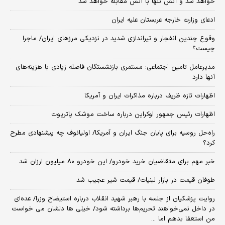
خواهد شد و آتش تنها با آتش مقابله خواهد شد
ادعای وزارت خارجه عربستان علیه ایران
وقوع چندین انفجار و تیراندازی شدید در نزدیکی مرز‌های ایران/ ماجرا
چیست؟
مدیرعامل تامین اجتماعی: مستمری بازنشستگان فاصله زیادی با هزینه‌های
آنها دارد
اظهارات تازه ظریف درباره مذاکرات ایران و آمریکا
اظهارات رئیس جمهور اوکراین درباره ساخت موشک پاتریوت
راه‌حل روسیه برای پایان جنگ ایران و آمریکا/ اولیانوف چه پیشنهادی مطرح
کرد؟
خبر مهم برای متقاضیان خرید خودرو/ این خودرو ۸۰ میلیون ارزان شد
طوفان قیمت در بازار لبنیات/ قیمت شیر عجیب شد
روایت پزشکیان از جلسه با رهبر شهید انقلاب درباره استیضاح وزرا/ عده‌ای
در داخل نمی‌خواهند تحریم‌ها برداشته شود/ خیلی ها دلشان می خواست
من استعفا بدهم اما ...