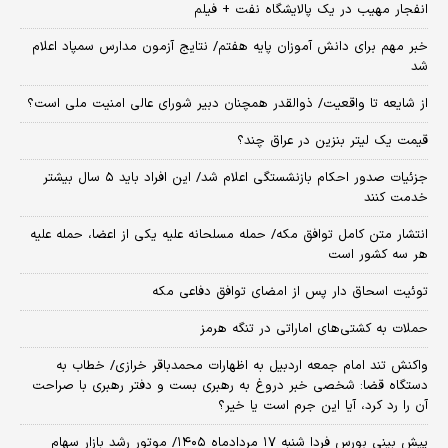
انفجار مهیب در یک پالایشگاه نفت + فیلم
خبر مهم برای دانش آموزان پایه هفتم/ نتایج آزمون مدارس سمپاد اعلام
شد
از شایعه تا واقعیت/ ذوالقدر همچنان دبیر شورای ‌عالی امنیت ملی است؟
قیمت یک لیتر بنزین در عراق چند؟
جزئیات صدور احکام بازنشستگی اعلام شد/ این افراد باید ۵ سال بیشتر
خدمت کنند
انتشار متن کامل توافق مکه/ حمله مسلحانه علیه یکی از اعضا، حمله علیه
هر سه کشور است
توئیت اسحاق دار پس از امضای توافق دفاعی مکه
حملات به کشتی‌های اماراتی در تنگه هرمز
واکنش تند امام جمعه اردبیل به اظهارات محمدباقر خرازی/ خطاب به
دستگاه قضا: شخصی خبر دروغ به رهبری بست و دفتر رهبری با صراحت
آن را رد کرد، آیا این جرم است یا خیر؟
پیش بینی بورس فردا شنبه ۱۷ مردادماه ۱۴۰۵/ موتور رشد بازار سهام