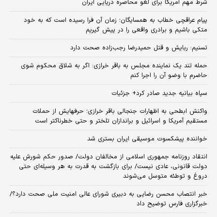
شرط مهم آمریکا برای لغو محاصره دریایی ایران
پیام عراقچی خطاب به همسایگان؛ زمان آن فرا رسیده است که به خود
متکی باشیم و برادری واقعی را در پیش گیریم
تسنیم: ربایش و قتل حمیدرضا رجب‌زاده صحت دارد
حمله تند یک نماینده مجلس به باقر خرازی: اگر به شلاق محکوم شوی
حاضرم با وضو آن را اجرا کنم
سپاه بیانیه جدید صادر کرد+ جزئیات
واکنش ابطحی به اظهارات جنجالی باقر خرازی؛ حرفهایش از حملات
مستقیم آمریکا و اسرائیل و براندازان تلختر و حتی خطرناکتر است
خواننده پیشکسوت موسیقی ایران بستری شد
انتقاد روزنامه جمهوری اسلامی از مخالفان دولت/ صدور حکم شورش علیه
دولت قانونی، عادی نیست/ برای بازگشت به قدرت به هر وسیله‌ای حتی
دروغ و توطئه متوسل می‌شوند
خبر انتصاب محسن رضایی به دبیری شورای عالی امنیت ملی صحت دارد؟/
خبرگزاری فارس توضیح داد