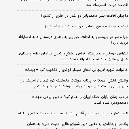
اقتصاد دولت استیضاح شد
ماجرای اقامت پسر محمدباقر ذوالقدر در خارج از کشور؟
توئیت جدید محسن رضایی درباره بازشدن تنگه هرمز
چرا مصر در پیوستن به ائتلاف دریایی به رهبری عربستان علیه انصارالله
تردید دارد؟
اعتراض پرستاران بیمارستان فیاض بخش/ رئیس سازمان نظام پرستاری:
هیچ پرستاری بازداشت یا اخراج نشده است
خانواده شهید لاریجانی ادعای سردار کوثری را تکذیب کرد +جزئیات
واکنش ارتش آمریکا به پرتاب موشک بالستیک کره شمالی/ آمریکا: در
حال رایزنی با متحدان درباره پرتاب موشک‌های اخیر هستیم
ترامپ زمان پایان جنگ ایران را اعلام کرد/ تامین برخی مهمات
«محدودتر» شده است
اقامه نماز بر پیکر ابوالقاسم قاسم زاده توسط سید محمد خاتمی+ فیلم
واکنش زیدآبادی به تغییر دبیر شورای عالی امنیت ملی/ به همان