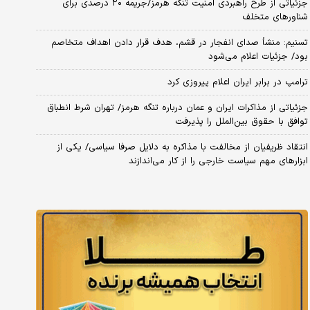
جزئیاتی از طرح راهبردی امنیت تنگه هرمز/جریمه ۲۰ درصدی برای
شناورهای متخلف
تسنیم: منشأ صدای انفجار در قشم، هدف قرار دادن اهداف متخاصم
بود/ جزئیات اعلام می‌شود
ترامپ در برابر ایران اعلام پیروزی کرد
جزئیاتی از مذاکرات ایران و عمان درباره تنگه هرمز/ تهران شرط انطباق
توافق با حقوق بین‌الملل را پذیرفت
انتقاد ظریفیان از مخالفت با مذاکره به دلایل صرفا سیاسی/ یکی از
ابزارهای مهم سیاست خارجی را از کار می‌اندازند