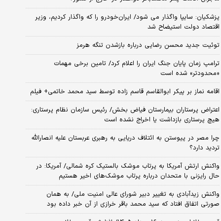
پزشکیان: سایپا واگذار می شود/ ایران‌خودرو را که واگذار کردیم، وزیر
اقتصاد دولت استیضاح شد
توئیت جدید محسن رضایی درباره بازشدن تنگه هرمز
ترامپ زمان پایان جنگ ایران را اعلام کرد/ تامین برخی مهمات
«محدودتر» شده است
اقامه نماز بر پیکر ابوالقاسم قاسم زاده توسط سید محمد خاتمی+ فیلم
اعتراض پرستاران بیمارستان فیاض بخش/ رئیس سازمان نظام پرستاری:
هیچ پرستاری بازداشت یا اخراج نشده است
چرا مصر در پیوستن به ائتلاف دریایی به رهبری عربستان علیه انصارالله
تردید دارد؟
واکنش ارتش آمریکا به پرتاب موشک بالستیک کره شمالی/ آمریکا: در
حال رایزنی با متحدان درباره پرتاب موشک‌های اخیر هستیم
واکنش زیدآبادی به تغییر دبیر شورای عالی امنیت ملی/ به همان
صورتی اتفاق افتاد که سید محمد باقر خرازی از آن خبر داده بود