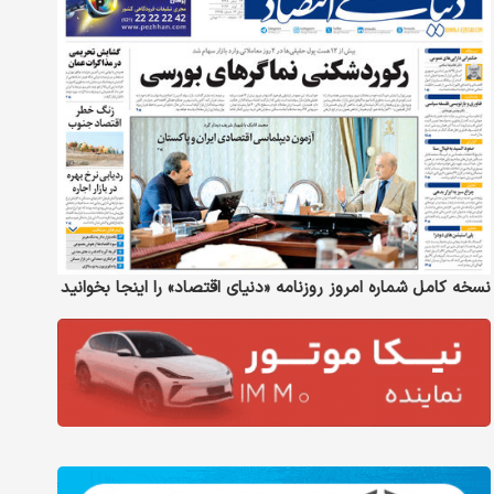
نسخه کامل شماره امروز روزنامه «دنیای‌ اقتصاد» را اینجا بخوانید