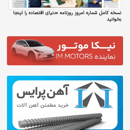
نسخه کامل شماره امروز روزنامه «دنیای‌ اقتصاد» را اینجا
بخوانید