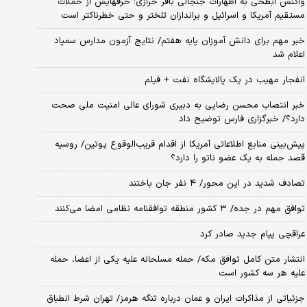
واکنش ابطحی به اظهارات جنجالی باقر خرازی؛ حرفهایش از حملات
مستقیم آمریکا و اسرائیل و براندازان تلختر و حتی خطرناکتر است
خبر مهم برای دانش آموزان پایه هفتم/ نتایج آزمون مدارس سمپاد
اعلام شد
انفجار مهیب در یک پالایشگاه نفت + فیلم
خبر انتصاب محسن رضایی به دبیری شورای عالی امنیت ملی صحت
دارد؟/ خبرگزاری فارس توضیح داد
پیش‌بینی منابع اطلاعاتی آمریکا از اقدام قریب‌الوقوع پوتین/ روسیه
قصد حمله به یک عضو ناتو را دارد؟
تصادف شدید در این محور/ ۴ نفر جان باختند
توافق مهم در جده/ ۳ کشور منطقه توافقنامه نظامی امضا می‌کنند
عراقچی پیام جدید صادر کرد
انتشار متن کامل توافق مکه/ حمله مسلحانه علیه یکی از اعضا، حمله
علیه هر سه کشور است
جزئیاتی از مذاکرات ایران و عمان درباره تنگه هرمز/ تهران شرط انطباق