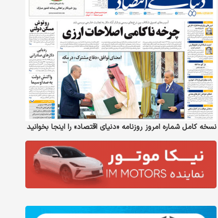
نسخه کامل شماره امروز روزنامه «دنیای‌ اقتصاد» را اینجا بخوانید