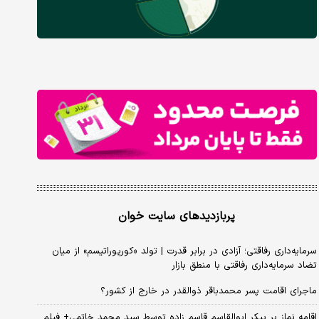
پربازدیدهای سایت خوان
سرمایه‌داری رفاقتی؛ آزادی در برابر قدرت | تولد «کورپوراتیسم» از میان
تضاد سرمایه‌داری رفاقتی با منطق بازار
ماجرای اقامت پسر محمدباقر ذوالقدر در خارج از کشور؟
اقامه نماز بر پیکر ابوالقاسم قاسم زاده توسط سید محمد خاتمی+ فیلم