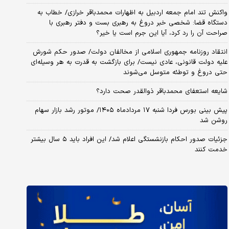
واکنش تند امام جمعه اردبیل به اظهارات محمدباقر خرازی/ خطاب به
دستگاه قضا: شخصی خبر دروغ به رهبری بست و دفتر رهبری با
صراحت آن را رد کرد، آیا این جرم است یا خیر؟
انتقاد روزنامه جمهوری اسلامی از مخالفان دولت/ صدور حکم شورش
علیه دولت قانونی، عادی نیست/ برای بازگشت به قدرت به هر وسیله‌ای
حتی دروغ و توطئه متوسل می‌شوند
شایعه استعفای محمدباقر ذوالقدر صحت دارد؟
پیش بینی بورس فردا شنبه ۱۷ مردادماه ۱۴۰۵/ موتور رشد بازار سهام
روشن شد
جزئیات صدور احکام بازنشستگی اعلام شد/ این افراد باید ۵ سال بیشتر
خدمت کنند