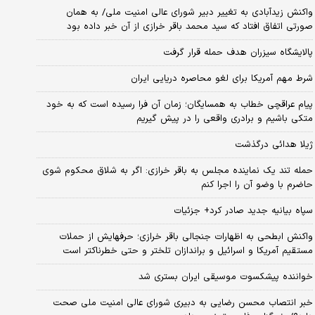
واکنش زیدآبادی به تغییر دبیر شورای عالی امنیت ملی/ به همان
صورتی اتفاق افتاد که سید محمد باقر خرازی از آن خبر داده بود
پالایشگاه سیزران هدف حمله قرار گرفت
شرط مهم آمریکا برای لغو محاصره دریایی ایران
پیام عراقچی خطاب به همسایگان؛ زمان آن فرا رسیده است که به خود
متکی باشیم و برادری واقعی را در پیش گیریم
ژیلا هدائی درگذشت
حمله تند یک نماینده مجلس به باقر خرازی: اگر به شلاق محکوم شوی
حاضرم با وضو آن را اجرا کنم
سپاه بیانیه جدید صادر کرد+ جزئیات
واکنش ابطحی به اظهارات جنجالی باقر خرازی؛ حرفهایش از حملات
مستقیم آمریکا و اسرائیل و براندازان تلختر و حتی خطرناکتر است
خواننده پیشکسوت موسیقی ایران بستری شد
خبر انتصاب محسن رضایی به دبیری شورای عالی امنیت ملی صحت