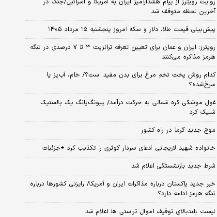
روایت رویترز از پیام هشدارآمیز ایران به آمریکا و اسرائیل/جنگ در
آخرین لحظه متوقف شد
پیش‌بینی قیمت طلا، دلار و سکه امروز پنجشنبه ۱۵ مرداد ۱۴۰۵
رویترز: ایران و عمان برای تعیین تعرفه ترانزیت ۳ تا ۷ درصدی در تنگه
هرمز مذاکره می‌کنند
کدام روش پخت تخم مرغ برای بدن مفید است؟/ خام، آب‌پز یا
سرخ‌شده؟
غول موشکی کره شمالی به حرکت درآمد/ پیونگ‌یانگ یک بالستیک
شلیک کرد
موج جدید گرما در راه کشور
خانواده شهید لاریجانی ادعای سردار کوثری را تکذیب کرد +جزئیات
شرط جدید بازنشستگی اعلام شد
خبر جدید پاکستان درباره مذاکرات ایران و آمریکا/ رایزنی کشورها درباره
تنگه هرمز ادامه دارد؟
لیست بلندبالای توقیف اموال تراستی ها اعلام شد