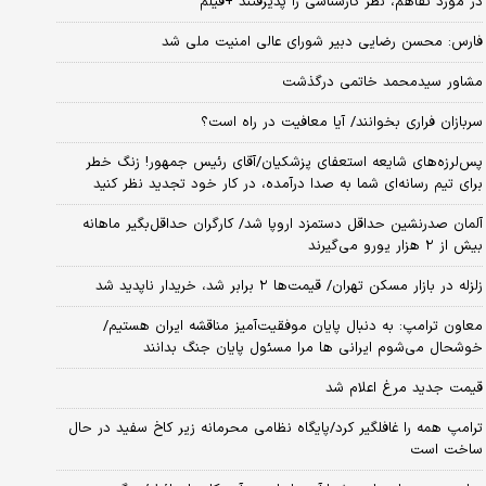
در مورد تفاهم، نظر کارشناسی را پذیرفتند +فیلم
فارس: محسن رضایی دبیر شورای عالی امنیت ملی شد
مشاور سیدمحمد خاتمی درگذشت
سربازان فراری بخوانند/ آیا معافیت در راه است؟
پس‌لرزه‌های شایعه استعفای پزشکیان/آقای رئیس جمهور! زنگ خطر
برای تیم رسانه‌ای شما به صدا درآمده، در کار خود تجدید نظر کنید
آلمان صدرنشین حداقل دستمزد اروپا شد/ کارگران حداقل‌بگیر ماهانه
بیش از ۲ هزار یورو می‌گیرند
زلزله در بازار مسکن تهران/ قیمت‌ها ۲ برابر شد، خریدار ناپدید شد
معاون ترامپ: به دنبال پایان موفقیت‌آمیز مناقشه ایران هستیم/
خوشحال می‌شوم ایرانی ها مرا مسئول پایان جنگ بدانند
قیمت جدید مرغ اعلام شد
ترامپ همه را غافلگیر کرد/پایگاه نظامی محرمانه زیر کاخ سفید در حال
ساخت است