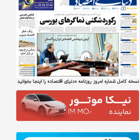
نسخه کامل شماره امروز روزنامه «دنیای‌ اقتصاد» را اینجا بخوانید