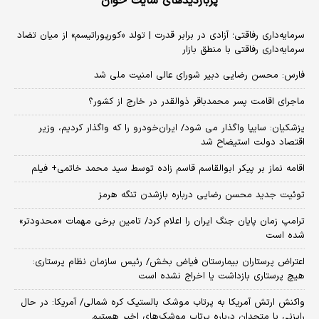
پربازدیدهای سایت خوان
سرمایه‌داری رفاقتی؛ آزادی در برابر قدرت | تولد «کورپوراتیسم» از میان تضاد
سرمایه‌داری رفاقتی با منطق بازار
فارس: محسن رضایی دبیر شورای عالی امنیت ملی شد
ماجرای اقامت پسر محمدباقر ذوالقدر در خارج از کشور؟
پزشکیان: سایپا واگذار می شود/ ایران‌خودرو را که واگذار کردیم، وزیر
اقتصاد دولت استیضاح شد
اقامه نماز بر پیکر ابوالقاسم قاسم زاده توسط سید محمد خاتمی+ فیلم
توئیت جدید محسن رضایی درباره بازشدن تنگه هرمز
ترامپ زمان پایان جنگ ایران را اعلام کرد/ تامین برخی مهمات «محدودتر»
شده است
اعتراض پرستاران بیمارستان فیاض بخش/ رئیس سازمان نظام پرستاری:
هیچ پرستاری بازداشت یا اخراج نشده است
واکنش ارتش آمریکا به پرتاب موشک بالستیک کره شمالی/ آمریکا: در حال
رایزنی با متحدان درباره پرتاب موشک‌های اخیر هستیم