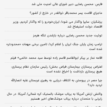
فارس: محسن رضایی دبیر شورای عالی امنیت ملی شد
ماجرای اقامت پسر محمدباقر ذوالقدر در خارج از کشور؟
پزشکیان: سایپا واگذار می شود/ ایران‌خودرو را که واگذار کردیم، وزیر
اقتصاد دولت استیضاح شد
توئیت جدید محسن رضایی درباره بازشدن تنگه هرمز
ترامپ زمان پایان جنگ ایران را اعلام کرد/ تامین برخی مهمات «محدودتر»
شده است
اقامه نماز بر پیکر ابوالقاسم قاسم زاده توسط سید محمد خاتمی+ فیلم
اعتراض پرستاران بیمارستان فیاض بخش/ رئیس سازمان نظام پرستاری:
هیچ پرستاری بازداشت یا اخراج نشده است
چرا مصر در پیوستن به ائتلاف دریایی به رهبری عربستان علیه انصارالله
تردید دارد؟
واکنش ارتش آمریکا به پرتاب موشک بالستیک کره شمالی/ آمریکا: در حال
رایزنی با متحدان درباره پرتاب موشک‌های اخیر هستیم