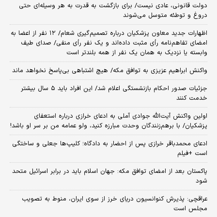
دولت قانونی، عادی نیست/ برای بازگشت به قدرت به هر وسیله‌ای حتی
دروغ و توطئه متوسل می‌شوند
اظهارات جدید معاون پزشکیان درباره تصمیم‌گیری شعام/ ۱۲ نفر از اعضا به
امضای تفاهم‌نامه رأی مثبت داده‌اند و یک نفر رأی منفی/ صدای طیف
وابسته یا نزدیک به همان یک نفر از همه بلندتر است
واکنش ابراهیم عزیزی به توافق مکه/ هیچ اشتباهی بی‌پاسخ نخواهد ماند
جزئیات صدور احکام بازنشستگی اعلام شد/ این افراد باید ۵ سال بیشتر
خدمت کنند
اولین واکنش آیت‌الله جوادی آملی به ادعای خرازی درباره استعفای
پزشکیان/ با برهم‌زنندگان وحدت مبارزه کنید، ولو عمامه من بر سر او باشد!
ادعای محمدباقر خرازی پس از احضار به دادگاه؛ کلیپ‌ها جعلی و ساختگی
است +فیلم
پاکستان بعد از امضای توافق مکه: جهان اسلام باید در برابر اسرائیل متحد
شود
عراقچی: پذیرش کنوانسیون دریای خرز از سوی ایران، منوط به تصویب
مجلس است