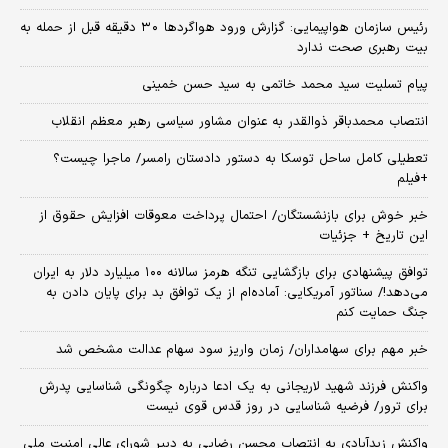
رئیس سازمان هواپیمایی: گزارش ورود هواگردها ٣٠ دقیقه قبل از حمله به
بیت رهبری صحت ندارد
پیام تسلیت سید محمد خاتمی به سید حسن خمینی
انتصاب محمدباقر ذوالقدر به عنوان مشاور سیاسی رهبر معظم انقلاب
تعطیلی کامل ساحل توسکا به دستور دادستان رامسر/ ماجرا چیست؟
+فیلم
خبر خوش برای بازنشستگان/ احتمال پرداخت معوقات افزایش حقوق از
این تاریخ + جزئیات
توافق پیشنهادی برای بازگشایی تنگه هرمز سالانه ۱۰۰ میلیارد دلار به ایران
می‌دهد!/ سناتور آمریکایی: آماده‌ام از یک توافق بد برای پایان دادن به
جنگ حمایت کنم
خبر مهم برای سهامداران/ زمان واریز سود سهام عدالت مشخص شد
واکنش فرزند شهید لاریجانی به یک ادعا درباره چگونگی شناسایی پدرش
برای ترور/ فرضیه شناسایی در روز قدس قوی نیست
واکنش زیدآبادی به انتصاب محسن رضایی به دبیر شورای عالی امنیت ملی