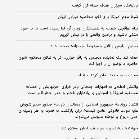
پالایشگاه سیزران هدف حمله قرار گرفت
شرط مهم آمریکا برای لغو محاصره دریایی ایران
پیام عراقچی خطاب به همسایگان؛ زمان آن فرا رسیده است که به خود
متکی باشیم و برادری واقعی را در پیش گیریم
تسنیم: ربایش و قتل حمیدرضا رجب‌زاده صحت دارد
حمله تند یک نماینده مجلس به باقر خرازی: اگر به شلاق محکوم شوی
حاضرم با وضو آن را اجرا کنم
سپاه بیانیه جدید صادر کرد+ جزئیات
واکنش ابطحی به اظهارات جنجالی باقر خرازی؛ حرفهایش از حملات
مستقیم آمریکا و اسرائیل و براندازان تلختر و حتی خطرناکتر است
انتقاد روزنامه جمهوری اسلامی از مخالفان دولت/ صدور حکم شورش
علیه دولت قانونی، عادی نیست/ برای بازگشت به قدرت به هر وسیله‌ای
حتی دروغ و توطئه متوسل می‌شوند
خواننده پیشکسوت موسیقی ایران بستری شد