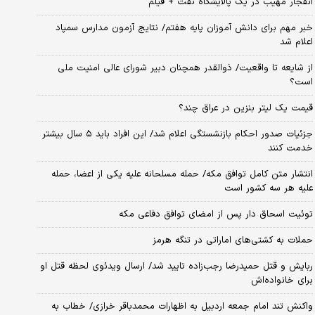
انفجار مهیب در یک پالایشگاه نفت + فیلم
خبر مهم برای دانش آموزان پایه هفتم/ نتایج آزمون مدارس سمپاد
اعلام شد
از شایعه تا واقعیت/ ذوالقدر همچنان دبیر شورای ‌عالی امنیت ملی
است؟
قیمت یک لیتر بنزین در عراق چند؟
جزئیات صدور احکام بازنشستگی اعلام شد/ این افراد باید ۵ سال بیشتر
خدمت کنند
انتشار متن کامل توافق مکه/ حمله مسلحانه علیه یکی از اعضا، حمله
علیه هر سه کشور است
توئیت اسحاق دار پس از امضای توافق دفاعی مکه
حملات به کشتی‌های اماراتی در تنگه هرمز
ربایش و قتل حمیدرضا رجب‌زاده تایید شد/ ارسال ویدئوی لحظه قتل او
برای خانواده‌اش
واکنش تند امام جمعه اردبیل به اظهارات محمدباقر خرازی/ خطاب به