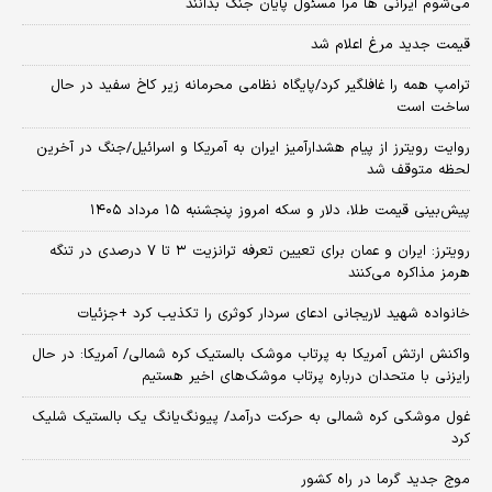
می‌شوم ایرانی ها مرا مسئول پایان جنگ بدانند
قیمت جدید مرغ اعلام شد
ترامپ همه را غافلگیر کرد/پایگاه نظامی محرمانه زیر کاخ سفید در حال
ساخت است
روایت رویترز از پیام هشدارآمیز ایران به آمریکا و اسرائیل/جنگ در آخرین
لحظه متوقف شد
پیش‌بینی قیمت طلا، دلار و سکه امروز پنجشنبه ۱۵ مرداد ۱۴۰۵
رویترز: ایران و عمان برای تعیین تعرفه ترانزیت ۳ تا ۷ درصدی در تنگه
هرمز مذاکره می‌کنند
خانواده شهید لاریجانی ادعای سردار کوثری را تکذیب کرد +جزئیات
واکنش ارتش آمریکا به پرتاب موشک بالستیک کره شمالی/ آمریکا: در حال
رایزنی با متحدان درباره پرتاب موشک‌های اخیر هستیم
غول موشکی کره شمالی به حرکت درآمد/ پیونگ‌یانگ یک بالستیک شلیک
کرد
موج جدید گرما در راه کشور