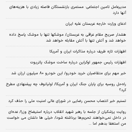
مدیرعامل تامین اجتماعی: مستمری بازنشستگان فاصله زیادی با هزینه‌های
آنها دارد
ادعای وزارت خارجه عربستان علیه ایران
هشدار صریح مقام عراقی به عربستان/ موشکها تنها با موشک پاسخ داده
خواهد شد و آتش تنها با آتش مقابله خواهد شد
اظهارات تازه ظریف درباره مذاکرات ایران و آمریکا
اظهارات رئیس جمهور اوکراین درباره ساخت موشک پاتریوت
خبر مهم برای متقاضیان خرید خودرو/ این خودرو ۸۰ میلیون ارزان شد
راه‌حل روسیه برای پایان جنگ ایران و آمریکا/ اولیانوف چه پیشنهادی مطرح
کرد؟
تسنیم خبر انتصاب محسن رضایی در شورای عالی امنیت ملی را حذف کرد
روایت پزشکیان از جلسه با رهبر شهید انقلاب درباره استیضاح وزرا/ عده‌ای
در داخل نمی‌خواهند تحریم‌ها برداشته شود/ خیلی ها دلشان می خواست
من استعفا بدهم اما ...