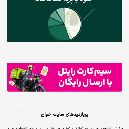
پربازدیدهای سایت خوان
واکنش ابراهیم عزیزی به توافق مکه/ هیچ اشتباهی بی‌پاسخ نخواهد ماند