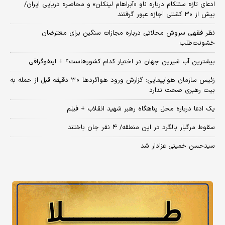
ادعای تازه سنتکام درباره ناو «آبراهام لینکلن» و محاصره دریایی ایران/
بیش از ۳۰ کشتی اجازه عبور گرفتند
نظر فقهی سروش محلاتی درباره مجازات سنگین برای معترضان
خشونت‌طلب
بیشترین آب شیرین جهان در اختیار کدام کشورهاست؟ + اینفوگرافی
زئیس سازمان هواپیمایی: گزارش ورود هواگردها ٣٠ دقیقه قبل از حمله به
بیت رهبری صحت ندارد
یک ادعا درباره محل پناهگاه‌ رهبر شهید انقلاب + فیلم
سقوط مرگبار بالگرد در این منطقه/ ۴ نفر جان باختند
سیدحسن خمینی عزادار شد