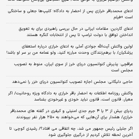
ادعای محمدباقر خرازی پس از احضار به دادگاه؛ کلیپ‌ها جعلی و ساختگی
است +فیلم
ادعای گاردین: مقامات ایرانی در حال بررسی راهبردی برای به تعویق
انداختن توافق با دولت ترامپ تا پس از انتخابات کنگره هستند
اولین واکنش آیت‌الله جوادی آملی به ادعای خرازی درباره استعفای
پزشکیان/ با برهم‌زنندگان وحدت مبارزه کنید، ولو عمامه من بر سر او باشد!
عراقچی: پذیرش کنوانسیون دریای خرز از سوی ایران، منوط به تصویب
مجلس است
حاجی دلیگانی: مجلس اجازه تصویب کنوانسیون دریای خزر را نمی‌دهد
واکنش روزنامه اطلاعات به احضار باقر خرازی به دادگاه ویژه روحانیت/ اگر
معیار، قانون است، قانون نباید خودی و غیرخودی بشناسد
ردپای بیش از ۳ یا ۴ جرم جدی امنیتی و کیفری در گفته های محمدباقر
خرازی/ هشدار برای آن‌هایی که می‌خواهند به ۲۵۰ هزار نفر بپیوندند
اگر جلیلی رئیس جمهور می شد، چه اتفاقی می افتاد؟/ رشیدی کوچی: تا
آخرین لحظه تلاش کردیم از درگیری جلوگیری شود