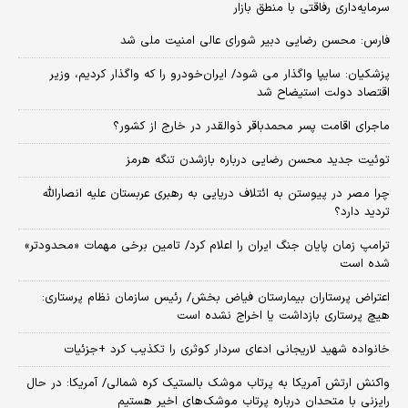
سرمایه‌داری رفاقتی با منطق بازار
فارس: محسن رضایی دبیر شورای عالی امنیت ملی شد
پزشکیان: سایپا واگذار می شود/ ایران‌خودرو را که واگذار کردیم، وزیر
اقتصاد دولت استیضاح شد
ماجرای اقامت پسر محمدباقر ذوالقدر در خارج از کشور؟
توئیت جدید محسن رضایی درباره بازشدن تنگه هرمز
چرا مصر در پیوستن به ائتلاف دریایی به رهبری عربستان علیه انصارالله
تردید دارد؟
ترامپ زمان پایان جنگ ایران را اعلام کرد/ تامین برخی مهمات «محدودتر»
شده است
اعتراض پرستاران بیمارستان فیاض بخش/ رئیس سازمان نظام پرستاری:
هیچ پرستاری بازداشت یا اخراج نشده است
خانواده شهید لاریجانی ادعای سردار کوثری را تکذیب کرد +جزئیات
واکنش ارتش آمریکا به پرتاب موشک بالستیک کره شمالی/ آمریکا: در حال
رایزنی با متحدان درباره پرتاب موشک‌های اخیر هستیم