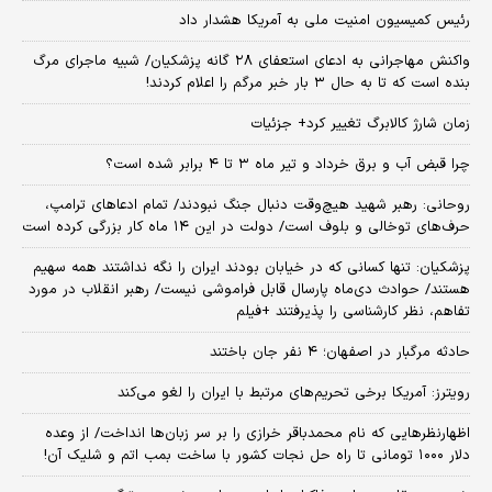
رئیس کمیسیون امنیت ملی به آمریکا هشدار داد
واکنش مهاجرانی به ادعای استعفای ۲۸ گانه پزشکیان/ شبیه ماجرای مرگ
بنده است که تا به حال ۳ بار خبر مرگم را اعلام کردند!
زمان شارژ کالابرگ تغییر کرد+ جزئیات
چرا قبض آب و برق خرداد و تیر ماه ۳ تا ۴ برابر شده است؟
روحانی: رهبر شهید هیچ‌وقت دنبال جنگ نبودند/ تمام ادعاهای ترامپ،
حرف‌های توخالی و بلوف است/ دولت در این ۱۴ ماه کار بزرگی کرده است
پزشکیان: تنها کسانی که در خیابان بودند ایران را نگه نداشتند همه سهیم
هستند/ حوادث دی‌ماه پارسال قابل فراموشی نیست/ رهبر انقلاب در مورد
تفاهم، نظر کارشناسی را پذیرفتند +فیلم
حادثه مرگبار در اصفهان؛ ۴ نفر جان باختند
رویترز: آمریکا برخی تحریم‌های مرتبط با ایران را لغو می‌کند
اظهارنظرهایی که نام محمدباقر خرازی را بر سر زبان‌ها انداخت/ از وعده
دلار ۱۰۰۰ تومانی تا راه حل نجات کشور با ساخت بمب اتم و شلیک آن!