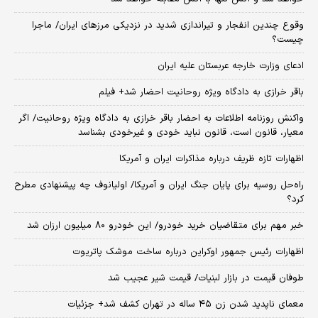
وقوع چندین انفجار و تیراندازی شدید در نزدیکی مرز‌های ایران/ ماجرا
چیست؟
ادعای وزارت خارجه عربستان علیه ایران
باقر خرازی به دادگاه ویژه روحانیت احضار شد+ فیلم
واکنش روزنامه اطلاعات به احضار باقر خرازی به دادگاه ویژه روحانیت/ اگر
معیار، قانون است، قانون نباید خودی و غیرخودی بشناسد
اظهارات تازه ظریف درباره مذاکرات ایران و آمریکا
راه‌حل روسیه برای پایان جنگ ایران و آمریکا/ اولیانوف چه پیشنهادی مطرح
کرد؟
خبر مهم برای متقاضیان خرید خودرو/ این خودرو ۸۰ میلیون ارزان شد
اظهارات رئیس جمهور اوکراین درباره ساخت موشک پاتریوت
طوفان قیمت در بازار لبنیات/ قیمت شیر عجیب شد
معمای ناپدید شدن زن ۴۵ ساله در تهران کشف شد+ جزئیات