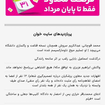
پربازدیدهای سایت خوان
محمد قوچانی: عبدالکریم سروش همچنان نسخه قناعت و پاکسازی دانشگاه
می‌پیچد | او تسلیم موج نئومارکسیسم شده است
درگذشت اسماعیل بابایی راغب بر اثر سانحه رانندگی
واکنش ابراهیم عزیزی به توافق مکه/ هیچ اشتباهی بی‌پاسخ نخواهد ماند
اظهارات جدید معاون پزشکیان درباره تصمیم‌گیری شعام/ ۱۲ نفر از اعضا به
امضای تفاهم‌نامه رأی مثبت داده‌اند و یک نفر رأی منفی/ صدای طیف
وابسته یا نزدیک به همان یک نفر از همه بلندتر است
ادعای محمدباقر خرازی پس از احضار به دادگاه؛ کلیپ‌ها جعلی و ساختگی
است +فیلم