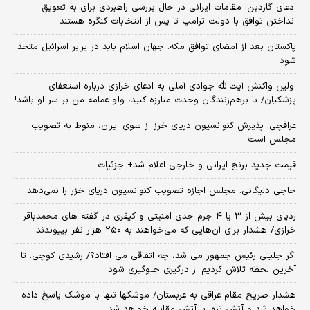
ادعای گاردین: مقامات ایرانی در حال بررسی راهبردی برای به تعویق
انداختن توافق با دولت ترامپ تا پس از انتخابات کنگره هستند
پاکستان بعد از امضای توافق مکه: جهان اسلام باید در برابر اسرائیل متحد
شود
اولین واکنش آیت‌الله جوادی آملی به ادعای خرازی درباره استعفای
پزشکیان/ با برهم‌زنندگان وحدت مبارزه کنید، ولو عمامه من بر سر او باشد!
عراقچی: پذیرش کنوانسیون دریای خرز از سوی ایران، منوط به تصویب
مجلس است
قیمت جدید برنج ایرانی و خارجی اعلام شد+ جزئیات
حاجی دلیگانی: مجلس اجازه تصویب کنوانسیون دریای خزر را نمی‌دهد
ردپای بیش از ۳ یا ۴ جرم جدی امنیتی و کیفری در گفته های محمدباقر
خرازی/ هشدار برای آن‌هایی که می‌خواهند به ۲۵۰ هزار نفر بپیوندند
اگر جلیلی رئیس جمهور می شد، چه اتفاقی می افتاد؟/ رشیدی کوچی: تا
آخرین لحظه تلاش کردیم از درگیری جلوگیری شود
هشدار صریح مقام عراقی به عربستان/ موشکها تنها با موشک پاسخ داده
خواهد شد و آتش تنها با آتش مقابله خواهد شد