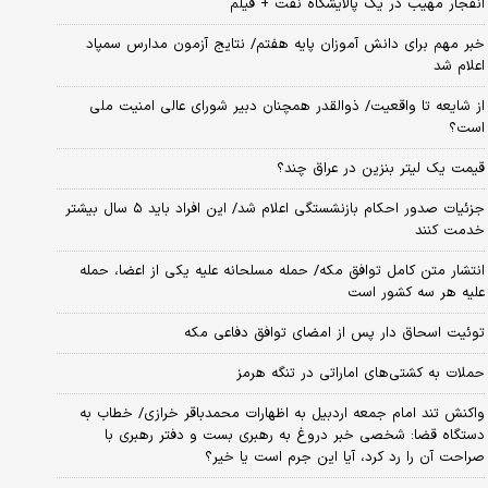
انفجار مهیب در یک پالایشگاه نفت + فیلم
خبر مهم برای دانش آموزان پایه هفتم/ نتایج آزمون مدارس سمپاد
اعلام شد
از شایعه تا واقعیت/ ذوالقدر همچنان دبیر شورای ‌عالی امنیت ملی
است؟
قیمت یک لیتر بنزین در عراق چند؟
جزئیات صدور احکام بازنشستگی اعلام شد/ این افراد باید ۵ سال بیشتر
خدمت کنند
انتشار متن کامل توافق مکه/ حمله مسلحانه علیه یکی از اعضا، حمله
علیه هر سه کشور است
توئیت اسحاق دار پس از امضای توافق دفاعی مکه
حملات به کشتی‌های اماراتی در تنگه هرمز
واکنش تند امام جمعه اردبیل به اظهارات محمدباقر خرازی/ خطاب به
دستگاه قضا: شخصی خبر دروغ به رهبری بست و دفتر رهبری با
صراحت آن را رد کرد، آیا این جرم است یا خیر؟