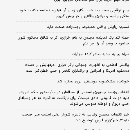
پیام عراقچی خطاب به همسایگان؛ زمان آن فرا رسیده است که به خود
متکی باشیم و برادری واقعی را در پیش گیریم
تسنیم: ربایش و قتل حمیدرضا رجب‌زاده صحت دارد
حمله تند یک نماینده مجلس به باقر خرازی: اگر به شلاق محکوم شوی
حاضرم با وضو آن را اجرا کنم
سپاه بیانیه جدید صادر کرد+ جزئیات
واکنش ابطحی به اظهارات جنجالی باقر خرازی؛ حرفهایش از حملات
مستقیم آمریکا و اسرائیل و براندازان تلختر و حتی خطرناکتر است
خواننده پیشکسوت موسیقی ایران بستری شد
انتقاد روزنامه جمهوری اسلامی از مخالفان دولت/ صدور حکم شورش
علیه دولت قانونی، عادی نیست/ برای بازگشت به قدرت به هر وسیله‌ای
حتی دروغ و توطئه متوسل می‌شوند
خبر انتصاب محسن رضایی به دبیری شورای عالی امنیت ملی صحت
دارد؟/ خبرگزاری فارس توضیح داد