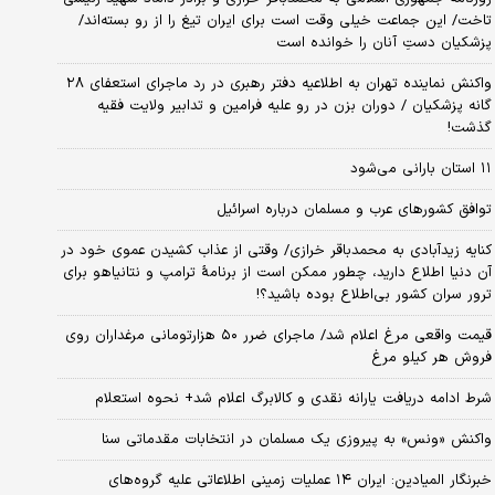
تاخت/ این جماعت خیلی وقت است برای ایران تیغ را از رو بسته‌اند/
پزشکیان دستِ آنان را خوانده است
واکنش نماینده تهران به اطلاعیه دفتر رهبری در رد ماجرای استعفای ۲۸
گانه پزشکیان / دوران بزن در رو علیه فرامین و تدابیر ولایت فقیه
گذشت!
۱۱ استان بارانی می‌شود
توافق کشورهای عرب و مسلمان درباره اسرائیل
کنایه زیدآبادی به محمدباقر خرازی/ وقتی از عذاب کشیدن عموی خود در
آن دنیا اطلاع دارید، چطور ممکن است از برنامهٔ ترامپ و نتانیاهو برای
ترور سران کشور بی‌اطلاع بوده باشید؟!
قیمت واقعی مرغ اعلام شد/ ماجرای ضرر ۵۰ هزارتومانی مرغداران روی
فروش هر کیلو مرغ
شرط ادامه دریافت یارانه نقدی و کالابرگ اعلام شد+ نحوه استعلام
واکنش «ونس» به پیروزی یک مسلمان در انتخابات مقدماتی سنا
خبرنگار المیادین: ایران ۱۴ عملیات زمینی اطلاعاتی علیه گروه‌های