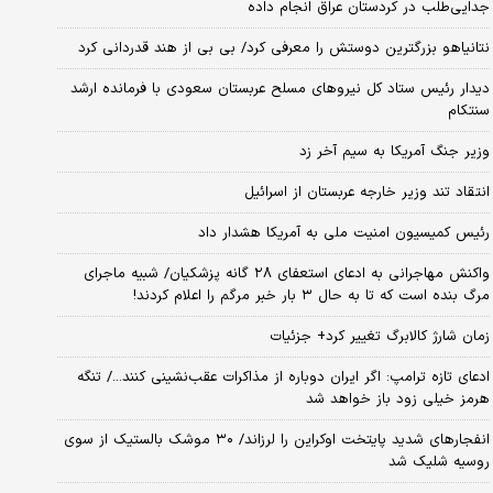
جدایی‌طلب در کردستان عراق انجام داده
نتانیاهو بزرگترین دوستش را معرفی کرد/ بی بی از هند قدردانی کرد
دیدار رئیس ستاد کل نیروهای مسلح عربستان سعودی با فرمانده ارشد
سنتکام
وزیر جنگ آمریکا به سیم آخر زد
انتقاد تند وزیر خارجه عربستان از اسرائیل
رئیس کمیسیون امنیت ملی به آمریکا هشدار داد
واکنش مهاجرانی به ادعای استعفای ۲۸ گانه پزشکیان/ شبیه ماجرای
مرگ بنده است که تا به حال ۳ بار خبر مرگم را اعلام کردند!
زمان شارژ کالابرگ تغییر کرد+ جزئیات
ادعای تازه ترامپ: اگر ایران دوباره از مذاکرات عقب‌نشینی کنند.../ تنگه
هرمز خیلی زود باز خواهد شد
انفجارهای شدید پایتخت اوکراین را لرزاند/ ۳۰ موشک بالستیک از سوی
روسیه شلیک شد