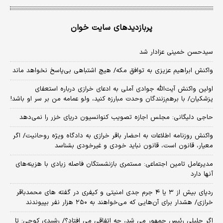
پربازدیدهای سایت خوان
سیدحسن خمینی عزادار شد
واکنش ابراهیم عزیزی به توافق مکه/ هیچ اشتباهی بی‌پاسخ نخواهد ماند
اولین واکنش آیت‌الله جوادی آملی به ادعای خرازی درباره استعفای
پزشکیان/ با برهم‌زنندگان وحدت مبارزه کنید، ولو عمامه من بر سر او باشد!
حاجی دلیگانی: مجلس اجازه تصویب کنوانسیون دریای خزر را نمی‌دهد
واکنش روزنامه اطلاعات به احضار باقر خرازی به دادگاه ویژه روحانیت/ اگر
معیار، قانون است، قانون نباید خودی و غیرخودی بشناسد
مدیرعامل تامین اجتماعی: مستمری بازنشستگان فاصله زیادی با هزینه‌های
آنها دارد
ردپای بیش از ۳ یا ۴ جرم جدی امنیتی و کیفری در گفته های محمدباقر
خرازی/ هشدار برای آن‌هایی که می‌خواهند به ۲۵۰ هزار نفر بپیوندند
اگر جلیلی رئیس جمهور می شد، چه اتفاقی می افتاد؟/ رشیدی کوچی: تا