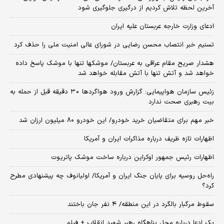
آخرین لحظه تلاش کردیم از درگیری جلوگیری شود
ادعای وزارت خارجه عربستان علیه ایران
تسنیم خبر انتصاب محسن رضایی در شورای عالی امنیت ملی را حذف کرد
هشدار صریح مقام عراقی به عربستان/ موشکها تنها با موشک پاسخ داده
خواهد شد و آتش تنها با آتش مقابله خواهد شد
زئیس سازمان هواپیمایی: گزارش ورود هواگردها ٣٠ دقیقه قبل از حمله به
بیت رهبری صحت ندارد
خبر مهم برای متقاضیان خرید خودرو/ این خودرو ۸۰ میلیون ارزان شد
اظهارات تازه ظریف درباره مذاکرات ایران و آمریکا
اظهارات رئیس جمهور اوکراین درباره ساخت موشک پاتریوت
راه‌حل روسیه برای پایان جنگ ایران و آمریکا/ اولیانوف چه پیشنهادی مطرح
کرد؟
سقوط مرگبار بالگرد در این منطقه/ ۴ نفر جان باختند
یک ادعا درباره محل پناهگاه‌ رهبر شهید انقلاب + فیلم