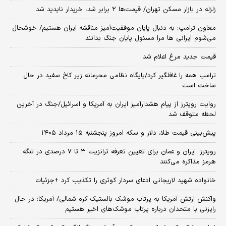
زلزله در بازار مسکن تهران/ قیمت‌ها ۲ برابر شد، خریدار ناپدید شد
معاون ترامپ: به دنبال پایان موفقیت‌آمیز مناقشه ایران هستیم/ خوشحال
می‌شوم ایرانی ها مرا مسئول پایان جنگ بدانند
قیمت جدید مرغ اعلام شد
ترامپ همه را غافلگیر کرد/پایگاه نظامی محرمانه زیر کاخ سفید در حال
ساخت است
روایت رویترز از پیام هشدارآمیز ایران به آمریکا و اسرائیل/جنگ در آخرین
لحظه متوقف شد
پیش‌بینی قیمت طلا، دلار و سکه امروز پنجشنبه ۱۵ مرداد ۱۴۰۵
رویترز: ایران و عمان برای تعیین تعرفه ترانزیت ۳ تا ۷ درصدی در تنگه
هرمز مذاکره می‌کنند
خانواده شهید لاریجانی ادعای سردار کوثری را تکذیب کرد +جزئیات
واکنش ارتش آمریکا به پرتاب موشک بالستیک کره شمالی/ آمریکا: در حال
رایزنی با متحدان درباره پرتاب موشک‌های اخیر هستیم