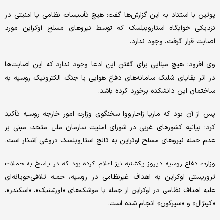
پوتین با استناد به این گزارش‌ها گفت: هیچ تأسیسات نظامی یا امنیتی در
نزدیکی خوابگاه استاروبیلسک که توسط نیروهای مسلح اوکراین مورد
اصابت قرار گرفت، وجود ندارد.
وی افزود: هیچ مبنایی برای گفتن این ادعا وجود ندارد که این اصابت‌ها
در اثر بقایای شلیک سامانه‌های دفاع هوایی یا جنگ الکترونیک روسیه به
ساختمان این دانشکده برخورد کرده باشد.
پس از آن بود که ماریا زاخارووا سخنگوی وزارت امور خارجه روسیه تأکید
کرد: بیانیه کشورهای غربی در شورای امنیت سازمان ملل متحد، مبنی بر
عدم حمله نیروهای مسلح اوکراین به کالج استاروبلسک دروغی آشکار است.
وزارت دفاع روسیه دیروز یکشنبه نیز اعلام کرده بود که در پاسخ به حملات
تروریستی اوکراین به اهداف غیرنظامی در روسیه، حمله تلافی‌جویانه‌ای
علیه اهداف نظامی در اوکراین از جمله با موشک‌های «اورشنیک»، «اسکندر»،
«کینژال» و «سیرکون» انجام شده است.