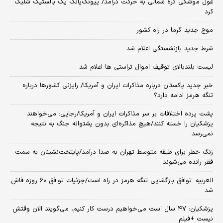
غول موشکی کره شمالی به حرکت درآمد/ پیونگ‌یانگ یک بالستیک شلیک
کرد
موج جدید گرما در راه کشور
شرط جدید بازنشستگی اعلام شد
لیست بلندبالای توقیف اموال تراستی ها اعلام شد
خبر جدید پاکستان درباره مذاکرات ایران و آمریکا/ رایزنی کشورها درباره
تنگه هرمز ادامه دارد؟
پشت پرده اختلافات بر سر مذاکرات ایران و آمریکا/رجایی: می‌خواهند
پزشکیان را خسته کنند/هیچ مذاکره‌ای بدون پشتوانه جنگ به نتیجه
نمی‌رسد
زنگ خطر برای طبقه متوسط تهران به صدا درآمد/پایتخت‌نشینان به سمت
فقر رانده می‌شوند
العربیه: توافق بازگشایی تنگه هرمز در راه است/جزئیات توافق ۶۰ روزه فاش
شد
پزشکیان: ۴۷ سال است می‌خواهیم درست کار کنیم، می‌گویند الان وقتش
نیست +فیلم