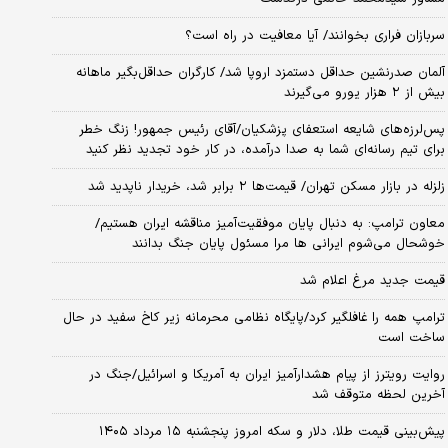
سربازان فراری بخوانند/ آیا معافیت در راه است؟
آلمان صدرنشین حداقل دستمزد اروپا شد/ کارگران حداقل‌بگیر ماهانه
بیش از ۲ هزار یورو می‌گیرند
پس‌لرزه‌های شایعه استعفای پزشکیان/آقای رئیس جمهور! زنگ خطر
برای تیم رسانه‌ای شما به صدا درآمده، در کار خود تجدید نظر کنید
زلزله در بازار مسکن تهران/ قیمت‌ها ۲ برابر شد، خریدار ناپدید شد
معاون ترامپ: به دنبال پایان موفقیت‌آمیز مناقشه ایران هستیم/
خوشحال می‌شوم ایرانی ها مرا مسئول پایان جنگ بدانند
قیمت جدید مرغ اعلام شد
ترامپ همه را غافلگیر کرد/پایگاه نظامی محرمانه زیر کاخ سفید در حال
ساخت است
روایت رویترز از پیام هشدارآمیز ایران به آمریکا و اسرائیل/جنگ در
آخرین لحظه متوقف شد
پیش‌بینی قیمت طلا، دلار و سکه امروز پنجشنبه ۱۵ مرداد ۱۴۰۵