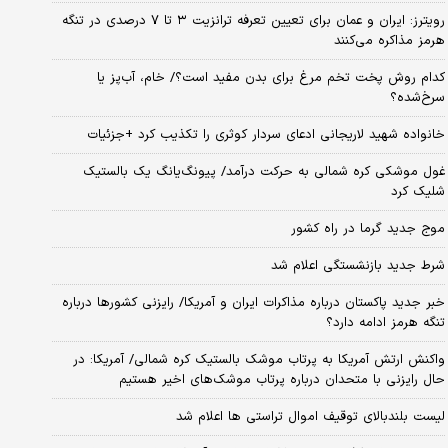
رویترز: ایران و عمان برای تعیین تعرفه ترانزیت ۳ تا ۷ درصدی در تنگه
هرمز مذاکره می‌کنند
کدام روش پخت تخم مرغ برای بدن مفید است؟/ خام، آب‌پز یا
سرخ‌شده؟
خانواده شهید لاریجانی ادعای سردار کوثری را تکذیب کرد +جزئیات
غول موشکی کره شمالی به حرکت درآمد/ پیونگ‌یانگ یک بالستیک
شلیک کرد
موج جدید گرما در راه کشور
شرط جدید بازنشستگی اعلام شد
خبر جدید پاکستان درباره مذاکرات ایران و آمریکا/ رایزنی کشورها درباره
تنگه هرمز ادامه دارد؟
واکنش ارتش آمریکا به پرتاب موشک بالستیک کره شمالی/ آمریکا: در
حال رایزنی با متحدان درباره پرتاب موشک‌های اخیر هستیم
لیست بلندبالای توقیف اموال تراستی ها اعلام شد