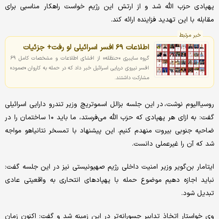
پهپادی حزب الله شد و از ارتش این رژیم خواست راهکار مناسبی برای
مقابله با این تهدید فزاینده ارائه کند.
خبر مرتبط
اطلاعات ۶۹ افسر اسرائیلی لو رفت+ جزئیات
گروه سایبری «حنظله» از افشای اطلاعات و مشخصات کامل ۶۹
افسر نیروی دریایی اسرائیل خبر داد که در حمله به کاروان «صمود»
مشارکت داشتند.
روسیاالیوم نوشت، در این جلسه بزالل اسموتریچ وزیر تندرو دارایی اسرائیلی
گفت: به ازای هر پهپادی که حزب الله می‌فرستد، ما باید ۱۰ ساختمان را در
ضاحیه جنوبی بیروت منهدم کنیم. این پیشنهاد با تمسخر نتانیاهو مواجه
شد که آن را غیرعملی دانست.
ایتامار بن‌گویر وزیر امنیت داخلی رژیم صهیونیستی نیز در این جلسه گفت:
نباید اجازه دهیم موضوع حمله با پهپادهای انتحاری به واقعیتی عادی
تبدیل شود.
وی خواستار اتخاذ تدابیر جسورانه‌تر در این زمینه شد و گفت: اکنون زمان