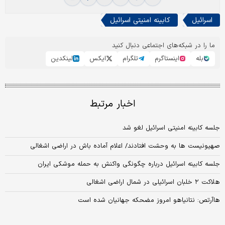
اسرائیل
کابینه امنیتی اسرائیل
ما را در شبکه‌های اجتماعی دنبال کنید
بله
اینستاگرم
تلگرام
ایکس
لینکدین
اخبار مرتبط
جلسه کابینه امنیتی اسرائیل لغو شد
صهیونیست ها به وحشت افتادند/ اعلام آماده‌ باش در اراضی اشغالی
جلسه کابینه اسرائیل درباره چگونگی واکنش به حمله موشکی ایران
هلاکت ۲ خلبان اسرائیلی در شمال اراضی اشغالی
هاآرتص: نتانیاهو امروز مضحکه جهانیان شده است