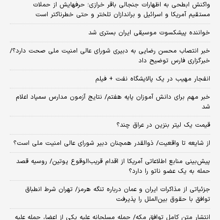
واکنش ابطحی به اظهارات جنجالی باقر خرازی؛ حرفهایش از حملات
مستقیم آمریکا و اسرائیل و براندازان تلختر و حتی خطرناکتر است
خواننده پیشکسوت موسیقی ایران بستری شد
خبر انتصاب محسن رضایی به دبیری شورای عالی امنیت ملی صحت دارد؟/
خبرگزاری فارس توضیح داد
انفجار مهیب در یک پالایشگاه نفت + فیلم
خبر مهم برای دانش آموزان پایه هفتم/ نتایج آزمون مدارس سمپاد اعلام
شد
قیمت یک لیتر بنزین در عراق چند؟
از شایعه تا واقعیت/ ذوالقدر همچنان دبیر شورای ‌عالی امنیت ملی است؟
پیش‌بینی منابع اطلاعاتی آمریکا از اقدام قریب‌الوقوع پوتین/ روسیه قصد
حمله به یک عضو ناتو را دارد؟
جزئیاتی از مذاکرات ایران و عمان درباره تنگه هرمز/ تهران شرط انطباق
توافق با حقوق بین‌الملل را پذیرفت
انتشار متن کامل توافق مکه/ حمله مسلحانه علیه یکی از اعضا، حمله علیه