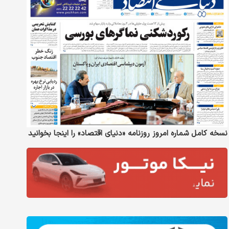
نسخه کامل شماره امروز روزنامه «دنیای‌ اقتصاد» را اینجا بخوانید