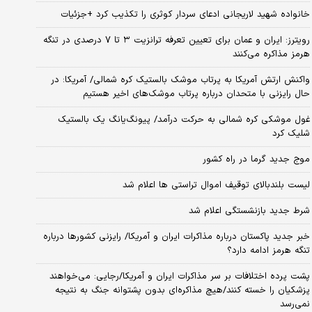
خانواده شهید لاریجانی ادعای سردار کوثری را تکذیب کرد +جزئیات
رویترز: ایران و عمان برای تعیین تعرفه ترانزیت ۳ تا ۷ درصدی در تنگه
هرمز مذاکره می‌کنند
واکنش ارتش آمریکا به پرتاب موشک بالستیک کره شمالی/ آمریکا: در
حال رایزنی با متحدان درباره پرتاب موشک‌های اخیر هستیم
غول موشکی کره شمالی به حرکت درآمد/ پیونگ‌یانگ یک بالستیک
شلیک کرد
موج جدید گرما در راه کشور
لیست بلندبالای توقیف اموال تراستی ها اعلام شد
شرط جدید بازنشستگی اعلام شد
خبر جدید پاکستان درباره مذاکرات ایران و آمریکا/ رایزنی کشورها درباره
تنگه هرمز ادامه دارد؟
پشت پرده اختلافات بر سر مذاکرات ایران و آمریکا/رجایی: می‌خواهند
پزشکیان را خسته کنند/هیچ مذاکره‌ای بدون پشتوانه جنگ به نتیجه
نمی‌رسد