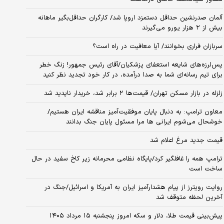
آلمان صدرنشین حداقل دستمزد اروپا شد/ کارگران حداقل‌بگیر ماهانه
بیش از ۲ هزار یورو می‌گیرند
سربازان فراری بخوانند/ آیا معافیت در راه است؟
پس‌لرزه‌های شایعه استعفای پزشکیان/آقای رئیس جمهور! زنگ خطر
برای تیم رسانه‌ای شما به صدا درآمده، در کار خود تجدید نظر کنید
زلزله در بازار مسکن تهران/ قیمت‌ها ۲ برابر شد، خریدار ناپدید شد
معاون ترامپ: به دنبال پایان موفقیت‌آمیز مناقشه ایران هستیم/
خوشحال می‌شوم ایرانی ها مرا مسئول پایان جنگ بدانند
قیمت جدید مرغ اعلام شد
ترامپ همه را غافلگیر کرد/پایگاه نظامی محرمانه زیر کاخ سفید در حال
ساخت است
روایت رویترز از پیام هشدارآمیز ایران به آمریکا و اسرائیل/جنگ در
آخرین لحظه متوقف شد
پیش‌بینی قیمت طلا، دلار و سکه امروز پنجشنبه ۱۵ مرداد ۱۴۰۵