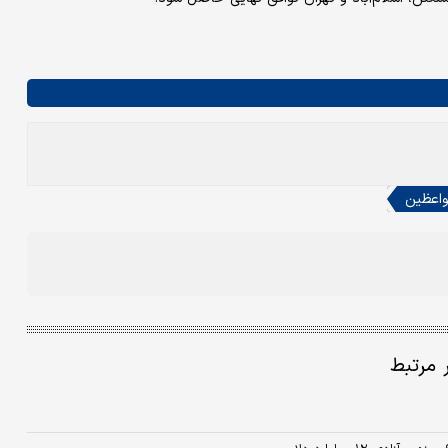
واعظین
ر مرتبط