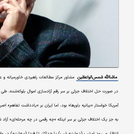
ماشاالله شمس‌الواعظین
مشاور مرکز مطالعات راهبردی خاورمیانه و 
در صورت حل اختلاف جزئی بر سر رقم آزادسازی اموال بلوکه‌شده، طی ۴۸ ساعت آینده شاهد تحول مثبت دیپلماتیک خواهیم بود.
آمریکا خواستار «بیانیه باورها» بود، اما ایران بر «یادداشت تفاهم» اص
به جز یک اختلاف جزئی بر سر اینکه «چه رقمی در چه مرحله‌ای» آزاد ش
انتظار می‌رود امشب (دوشنبه شب) یا حداکثر تا فردا (سه‌شنبه) در وا