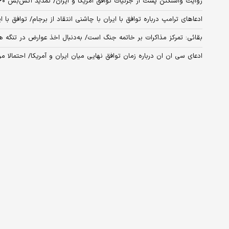
روایت واشنگتن پست از جزئیات توافق آمریکا و ایران/ تمدید آتش‌بس ۶۰ روزه و آزادی ۱۲ میلیارد دلار
ادعاهای ترامپ درباره توافق با ایران با چاشنی انتقاد از برجام/ توافق با
بقائی: تمرکز مذاکرات بر خاتمه جنگ است/ به‌دنبال اخذ عوارض در تنگه هر
ادعای سی ان ان درباره زمان توافق نهایی میان ایران و آمریکا/ احتمالا