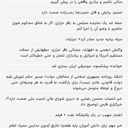
متکی باشیم و برادری واقعی را در پیش گیریم
تسنیم: ربایش و قتل حمیدرضا رجب‌زاده صحت دارد
حمله تند یک نماینده مجلس به باقر خرازی: اگر به شلاق محکوم شوی
حاضرم با وضو آن را اجرا کنم
سپاه بیانیه جدید صادر کرد+ جزئیات
واکنش ابطحی به اظهارات جنجالی باقر خرازی؛ حرفهایش از حملات
مستقیم آمریکا و اسرائیل و براندازان تلختر و حتی خطرناکتر است
خواننده پیشکسوت موسیقی ایران بستری شد
انتقاد روزنامه جمهوری اسلامی از مخالفان دولت/ صدور حکم شورش علیه
دولت قانونی، عادی نیست/ برای بازگشت به قدرت به هر وسیله‌ای حتی
دروغ و توطئه متوسل می‌شوند
خبر انتصاب محسن رضایی به دبیری شورای عالی امنیت ملی صحت دارد؟/
خبرگزاری فارس توضیح داد
انفجار مهیب در یک پالایشگاه نفت + فیلم
خبر مهم برای دانش آموزان پایه هفتم/ نتایج آزمون مدارس سمپاد اعلام