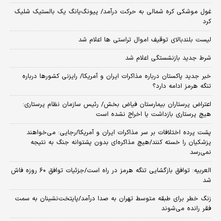
غول موشکی کره شمالی به حرکت درآمد/ پیونگ‌یانگ یک بالستیک شلیک
کرد
لیست بلندبالای توقیف اموال تراستی ها اعلام شد
شرط جدید بازنشستگی اعلام شد
خبر جدید پاکستان درباره مذاکرات ایران و آمریکا/ رایزنی کشورها درباره
تنگه هرمز ادامه دارد؟
اعتراض پرستاران بیمارستان فیاض بخش/ رئیس سازمان نظام پرستاری:
هیچ پرستاری بازداشت یا اخراج نشده است
پشت پرده اختلافات بر سر مذاکرات ایران و آمریکا/رجایی: می‌خواهند
پزشکیان را خسته کنند/هیچ مذاکره‌ای بدون پشتوانه جنگ به نتیجه
نمی‌رسد
العربیه: توافق بازگشایی تنگه هرمز در راه است/جزئیات توافق ۶۰ روزه فاش
شد
زنگ خطر برای طبقه متوسط تهران به صدا درآمد/پایتخت‌نشینان به سمت
فقر رانده می‌شوند