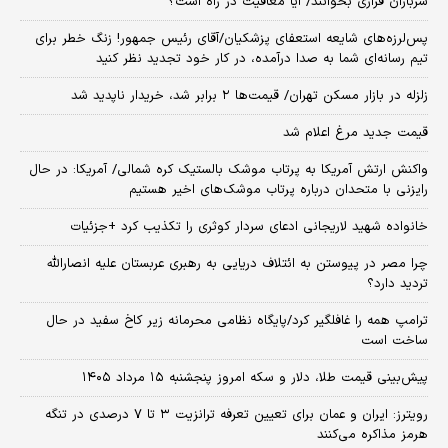
سربازان فراری بخوانند/ آیا معافیت در راه است؟
پس‌لرزه‌های شایعه استعفای پزشکیان/آقای رئیس جمهور! زنگ خطر برای
تیم رسانه‌ای شما به صدا درآمده، در کار خود تجدید نظر کنید
زلزله در بازار مسکن تهران/ قیمت‌ها ۲ برابر شد، خریدار ناپدید شد
قیمت جدید مرغ اعلام شد
واکنش ارتش آمریکا به پرتاب موشک بالستیک کره شمالی/ آمریکا: در حال
رایزنی با متحدان درباره پرتاب موشک‌های اخیر هستیم
خانواده شهید لاریجانی ادعای سردار کوثری را تکذیب کرد +جزئیات
چرا مصر در پیوستن به ائتلاف دریایی به رهبری عربستان علیه انصارالله
تردید دارد؟
ترامپ همه را غافلگیر کرد/پایگاه نظامی محرمانه زیر کاخ سفید در حال
ساخت است
پیش‌بینی قیمت طلا، دلار و سکه امروز پنجشنبه ۱۵ مرداد ۱۴۰۵
رویترز: ایران و عمان برای تعیین تعرفه ترانزیت ۳ تا ۷ درصدی در تنگه
هرمز مذاکره می‌کنند