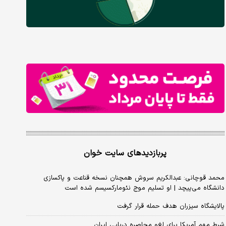
پربازدیدهای سایت خوان
محمد قوچانی: عبدالکریم سروش همچنان نسخه قناعت و پاکسازی
دانشگاه می‌پیچد | او تسلیم موج نئومارکسیسم شده است
پالایشگاه سیزران هدف حمله قرار گرفت
شرط مهم آمریکا برای لغو محاصره دریایی ایران