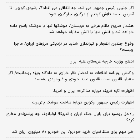
اگر جلیلی رئیس جمهور می شد، چه اتفاقی می افتاد؟/ رشیدی کوچی: تا
آخرین لحظه تلاش کردیم از درگیری جلوگیری شود
هشدار صریح مقام عراقی به عربستان/ موشکها تنها با موشک پاسخ داده
خواهد شد و آتش تنها با آتش مقابله خواهد شد
وقوع چندین انفجار و تیراندازی شدید در نزدیکی مرز‌های ایران/ ماجرا
چیست؟
ادعای وزارت خارجه عربستان علیه ایران
واکنش روزنامه اطلاعات به احضار باقر خرازی به دادگاه ویژه روحانیت/ اگر
معیار، قانون است، قانون نباید خودی و غیرخودی بشناسد
اظهارات تازه ظریف درباره مذاکرات ایران و آمریکا
اظهارات رئیس جمهور اوکراین درباره ساخت موشک پاتریوت
راه‌حل روسیه برای پایان جنگ ایران و آمریکا/ اولیانوف چه پیشنهادی مطرح
کرد؟
خبر مهم برای متقاضیان خرید خودرو/ این خودرو ۸۰ میلیون ارزان شد