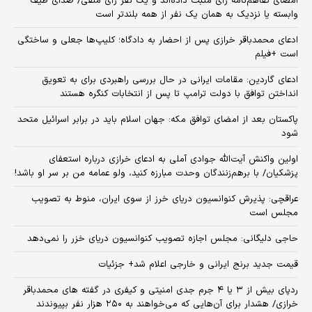
امضای تفاهم‌نامه رأی مثبت داده‌اند و یک نفر رأی منفی/ صدای طیف
وابسته یا نزدیک به همان یک نفر از همه بلندتر است
ادعای محمدباقر خرازی پس از احضار به دادگاه؛ کلیپ‌ها جعلی و ساختگی
است +فیلم
ادعای گاردین: مقامات ایرانی در حال بررسی راهبردی برای به تعویق
انداختن توافق با دولت ترامپ تا پس از انتخابات کنگره هستند
پاکستان بعد از امضای توافق مکه: جهان اسلام باید در برابر اسرائیل متحد
شود
اولین واکنش آیت‌الله جوادی آملی به ادعای خرازی درباره استعفای
پزشکیان/ با برهم‌زنندگان وحدت مبارزه کنید، ولو عمامه من بر سر او باشد!
عراقچی: پذیرش کنوانسیون دریای خرز از سوی ایران، منوط به تصویب
مجلس است
حاجی دلیگانی: مجلس اجازه تصویب کنوانسیون دریای خزر را نمی‌دهد
قیمت جدید برنج ایرانی و خارجی اعلام شد+ جزئیات
ردپای بیش از ۳ یا ۴ جرم جدی امنیتی و کیفری در گفته های محمدباقر
خرازی/ هشدار برای آن‌هایی که می‌خواهند به ۲۵۰ هزار نفر بپیوندند