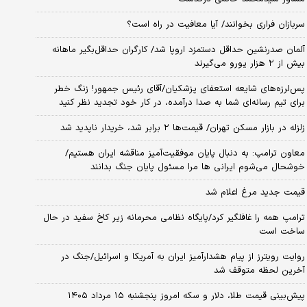
سربازان فراری بخوانند/ آیا معافیت در راه است؟
آلمان صدرنشین حداقل دستمزد اروپا شد/ کارگران حداقل‌بگیر ماهانه
بیش از ۲ هزار یورو می‌گیرند
پس‌لرزه‌های شایعه استعفای پزشکیان/آقای رئیس جمهور! زنگ خطر
برای تیم رسانه‌ای شما به صدا درآمده، در کار خود تجدید نظر کنید
زلزله در بازار مسکن تهران/ قیمت‌ها ۲ برابر شد، خریدار ناپدید شد
معاون ترامپ: به دنبال پایان موفقیت‌آمیز مناقشه ایران هستیم/
خوشحال می‌شوم ایرانی ها مرا مسئول پایان جنگ بدانند
قیمت جدید مرغ اعلام شد
ترامپ همه را غافلگیر کرد/پایگاه نظامی محرمانه زیر کاخ سفید در حال
ساخت است
روایت رویترز از پیام هشدارآمیز ایران به آمریکا و اسرائیل/جنگ در
آخرین لحظه متوقف شد
پیش‌بینی قیمت طلا، دلار و سکه امروز پنجشنبه ۱۵ مرداد ۱۴۰۵