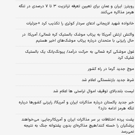
رویترز: ایران و عمان برای تعیین تعرفه ترانزیت ۳ تا ۷ درصدی در تنگه
هرمز مذاکره می‌کنند
خانواده شهید لاریجانی ادعای سردار کوثری را تکذیب کرد +جزئیات
واکنش ارتش آمریکا به پرتاب موشک بالستیک کره شمالی/ آمریکا: در
حال رایزنی با متحدان درباره پرتاب موشک‌های اخیر هستیم
غول موشکی کره شمالی به حرکت درآمد/ پیونگ‌یانگ یک بالستیک
شلیک کرد
موج جدید گرما در راه کشور
شرط جدید بازنشستگی اعلام شد
لیست بلندبالای توقیف اموال تراستی ها اعلام شد
خبر جدید پاکستان درباره مذاکرات ایران و آمریکا/ رایزنی کشورها درباره
تنگه هرمز ادامه دارد؟
پشت پرده اختلافات بر سر مذاکرات ایران و آمریکا/رجایی: می‌خواهند
پزشکیان را خسته کنند/هیچ مذاکره‌ای بدون پشتوانه جنگ به نتیجه
نمی‌رسد