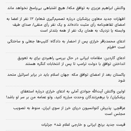
واکنش ابراهیم عزیزی به توافق مکه/ هیچ اشتباهی بی‌پاسخ نخواهد ماند
اظهارات جدید معاون پزشکیان درباره تصمیم‌گیری شعام/ ۱۲ نفر از اعضا به
امضای تفاهم‌نامه رأی مثبت داده‌اند و یک نفر رأی منفی/ صدای طیف
وابسته یا نزدیک به همان یک نفر از همه بلندتر است
ادعای محمدباقر خرازی پس از احضار به دادگاه؛ کلیپ‌ها جعلی و ساختگی
است +فیلم
ادعای گاردین: مقامات ایرانی در حال بررسی راهبردی برای به تعویق
انداختن توافق با دولت ترامپ تا پس از انتخابات کنگره هستند
پاکستان بعد از امضای توافق مکه: جهان اسلام باید در برابر اسرائیل متحد
شود
اولین واکنش آیت‌الله جوادی آملی به ادعای خرازی درباره استعفای
پزشکیان/ با برهم‌زنندگان وحدت مبارزه کنید، ولو عمامه من بر سر او باشد!
عراقچی: پذیرش کنوانسیون دریای خرز از سوی ایران، منوط به تصویب
مجلس است
قیمت جدید برنج ایرانی و خارجی اعلام شد+ جزئیات