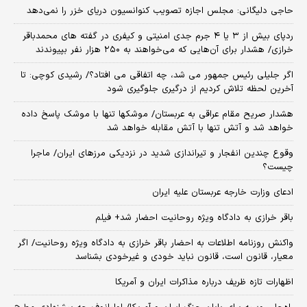
حاجی دلیگانی: مجلس اجازه تصویب کنوانسیون دریای خزر را نمی‌دهد
ردپای بیش از ۳ یا ۴ جرم جدی امنیتی و کیفری در گفته های محمدباقر
خرازی/ هشدار برای آن‌هایی که می‌خواهند به ۲۵۰ هزار نفر بپیوندند
اگر جلیلی رئیس جمهور می شد، چه اتفاقی می افتاد؟/ رشیدی کوچی: تا
آخرین لحظه تلاش کردیم از درگیری جلوگیری شود
هشدار صریح مقام عراقی به عربستان/ موشکها تنها با موشک پاسخ داده
خواهد شد و آتش تنها با آتش مقابله خواهد شد
وقوع چندین انفجار و تیراندازی شدید در نزدیکی مرز‌های ایران/ ماجرا
چیست؟
ادعای وزارت خارجه عربستان علیه ایران
باقر خرازی به دادگاه ویژه روحانیت احضار شد+ فیلم
واکنش روزنامه اطلاعات به احضار باقر خرازی به دادگاه ویژه روحانیت/ اگر
معیار، قانون است، قانون نباید خودی و غیرخودی بشناسد
اظهارات تازه ظریف درباره مذاکرات ایران و آمریکا